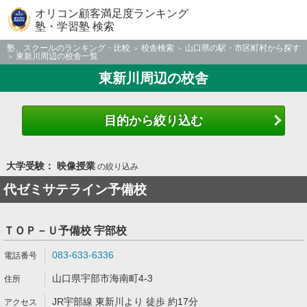
オリコン顧客満足度ランキング
塾・学習塾 検索
塾、スクールのランキング・比較
校舎検索
山口県の駅・市区町村から探す
東新川周辺の校舎一覧
東新川周辺の校舎
目的から絞り込む
大学受験： 映像授業
の絞り込み
代ゼミサテライン予備校
ＴＯＰ－Ｕ予備校 宇部校
083-633-6336
山口県宇部市海南町4-3
JR宇部線 東新川より 徒歩 約17分