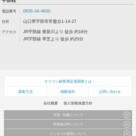
宇部校
0836-34-4600
山口県宇部市常盤台1-14-27
JR宇部線 東新川より 徒歩 約18分
JR宇部線 琴芝より 徒歩 約20分
オリコン顧客満足度調査とは
調査方法
掲載規約
お問い合わせ
会社概要
個人情報保護方針
引用・転載について
利用者の声について
当サイトで公開されている情報（文字、写真、イラスト、画像データ等）及びこれらの配
置・編集および構造などについての著作権は株式会社oricon MEに帰属しております。
クッキーの使用について
当サイトに掲載している内容はすべてサービスの利用者が提出された見解・感想です。