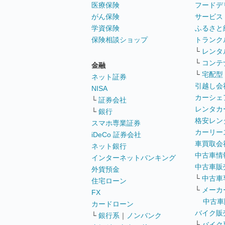
医療保険
フードデ
がん保険
サービス
学資保険
ふるさと
保険相談ショップ
トランク
└
レンタ
└
コンテ
金融
└
宅配型
ネット証券
引越し会
NISA
カーシェ
└
証券会社
レンタカ
└
銀行
格安レン
スマホ専業証券
カーリー
iDeCo 証券会社
車買取会
ネット銀行
中古車情
インターネットバンキング
中古車販
外貨預金
└
中古車
住宅ローン
└
メーカ
FX
中古車
カードローン
バイク販
└
銀行系
｜
ノンバンク
└
バイク