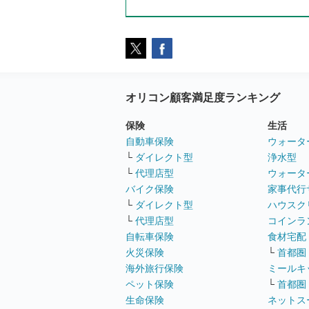
オリコン顧客満足度ランキング
保険
生活
自動車保険
ウォータ
└
ダイレクト型
浄水型
└
代理店型
ウォータ
バイク保険
家事代行
└
ダイレクト型
ハウスク
└
代理店型
コインラ
自転車保険
食材宅配
火災保険
└
首都圏
海外旅行保険
ミールキ
ペット保険
└
首都圏
生命保険
ネットス