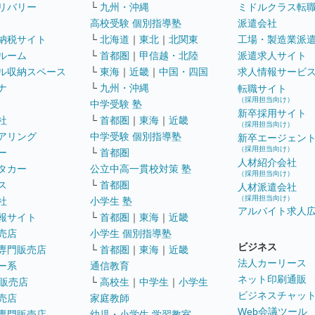
リバリー
└
九州・沖縄
ミドルクラス転
高校受験 個別指導塾
派遣会社
納税サイト
└
北海道
｜
東北
｜
北関東
工場・製造業派
ルーム
└
首都圏
｜
甲信越・北陸
派遣求人サイト
ル収納スペース
└
東海
｜
近畿
｜
中国・四国
求人情報サービ
ナ
└
九州・沖縄
転職サイト
（採用担当向け）
中学受験 塾
新卒採用サイト
社
└
首都圏
｜
東海
｜
近畿
（採用担当向け）
アリング
中学受験 個別指導塾
新卒エージェン
（採用担当向け）
ー
└
首都圏
人材紹介会社
タカー
公立中高一貫校対策 塾
（採用担当向け）
ス
└
首都圏
人材派遣会社
（採用担当向け）
社
小学生 塾
アルバイト求人
報サイト
└
首都圏
｜
東海
｜
近畿
売店
小学生 個別指導塾
ビジネス
専門販売店
└
首都圏
｜
東海
｜
近畿
法人カーリース
ー系
通信教育
ネット印刷通販
販売店
└
高校生
｜
中学生
｜
小学生
ビジネスチャッ
売店
家庭教師
Web会議ツール
専門販売店
幼児・小学生 学習教室