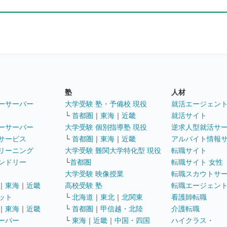
塾
人材
ーサーバー
大学受験 塾・予備校 現役
就活エージェン
└
首都圏
｜
東海
｜
近畿
就活サイト
ーサーバー
大学受験 個別指導塾 現役
逆求人型就活サ
サービス
└
首都圏
｜
東海
｜
近畿
アルバイト情報
リーニング
大学受験 難関大学特化型 現役
転職サイト
ンドリー
└
首都圏
転職サイト 女性
大学受験 映像授業
転職スカウトサ
｜
東海
｜
近畿
高校受験 塾
転職エージェン
ット
└
北海道
｜
東北
｜
北関東
看護師転職
｜
東海
｜
近畿
└
首都圏
｜
甲信越・北陸
介護転職
ーパー
└
東海
｜
近畿
｜
中国・四国
ハイクラス・