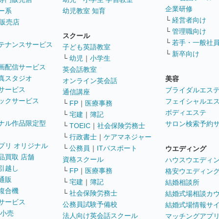
企業研修
ー系
幼児教室 知育
└
経営者向け
販売店
└
管理職向け
スクール
└
若手・一般社
テナンスサービス
子ども英語教室
└
新卒向け
└
幼児
｜
小学生
画配信サービス
英会話教室
真スタジオ
美容
オンライン英会話
サービス
ブライダルエス
通信講座
ックサービス
フェイシャルエ
└
FP
｜
医療事務
ボディエステ
└
宅建
｜
簿記
ナル作品限定型
サロン検索予約
└
TOEIC
｜
社会保険労務士
└
行政書士
｜
ケアマネジャー
プリ オリジナル
└
公務員
｜
ITパスポート
ウエディング
品買取 店舗
資格スクール
ハウスウエディ
引越し
└
FP
｜
医療事務
格安ウエディン
通販
└
宅建
｜
簿記
結婚相談所
複合機
└
社会保険労務士
結婚式場相談カ
サービス
公務員試験予備校
結婚式場情報サ
 小売
法人向け英会話スクール
マッチングアプ