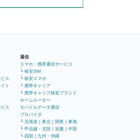
通信
ト
スマホ・携帯通信サービス
└
格安SIM
ービス
└
格安スマホ
サイト
└
携帯キャリア
└
携帯キャリア格安ブランド
ホームルーター
ービス
モバイルデータ通信
ト
プロバイダ
└
北海道
｜
東北
｜
関東
｜
東海
└
甲信越・北陸
｜
近畿
｜
中国
└
四国
｜
九州・沖縄