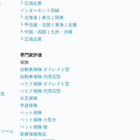
職
└
広域企業
インターネット回線
遣
└
北海道
｜
東北
｜
関東
└
甲信越・北陸
｜
東海
｜
近畿
ス
└
中国・四国
｜
九州・沖縄
└
広域企業
専門家評価
ト
保険
自動車保険 ダイレクト型
自動車保険 代理店型
バイク保険 ダイレクト型
バイク保険 代理店型
広告
火災保険
学資保険
ペット保険
ペット保険 小型犬
ペット保険 猫
トツール
医療保険商品