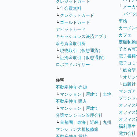
クレジットカード
└
メーカ
└
年会費無料
バイク
└
クレジットカード
車検
└
ゴールドカード
カーメン
デビットカード
カフェ
キャッシュレス決済アプリ
定額制動
暗号資産取引所
子ども写
└
現物取引（仮想通貨）
電子書籍
└
証拠金取引（仮想通貨）
電子コミ
ロボアドバイザー
└
総合型
└
オリジ
住宅
└
出版社
不動産仲介 売却
マンガア
└
マンション
｜
戸建て
｜
土地
ブランド
不動産仲介 購入
オフィス
└
マンション
｜
戸建て
オフィス
分譲マンション管理会社
オフィス
└
首都圏
｜
東海
｜
近畿
｜
九州
福利厚生
マンション大規模修繕
電力会社
不動産仲介 賃貸