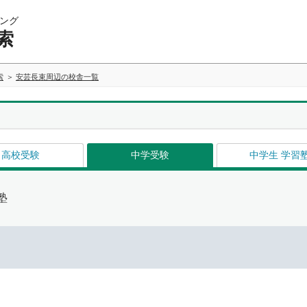
ング
索
索
安芸長束周辺の校舎一覧
高校受験
中学受験
中学生 学習
塾