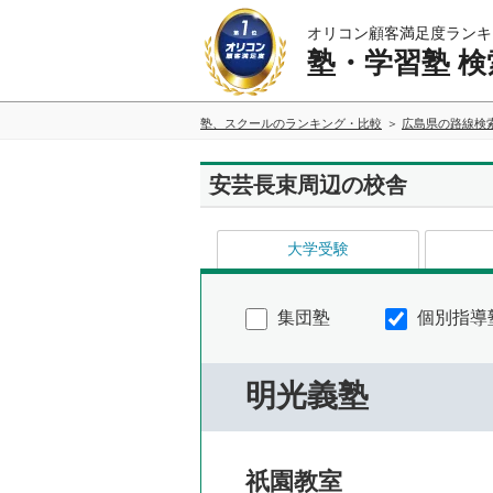
オリコン顧客満足度ランキ
塾・学習塾 検
塾、スクールのランキング・比較
広島県の路線検
安芸長束周辺の校舎
大学受験
集団塾
個別指導
明光義塾
祇園教室