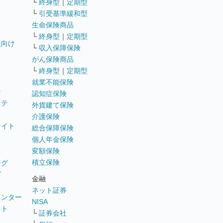
└
終身型
｜
定期型
└
引受基準緩和型
生命保険商品
└
終身型
｜
定期型
員向け
└
収入保障保険
がん保険商品
└
終身型
｜
定期型
就業不能保険
テ
認知症保険
ステ
外貨建て保険
介護保険
サイト
総合保障保険
個人年金保険
変額保険
積立保険
ング
グ
金融
ネット証券
ウンター
NISA
イト
└
証券会社
リ