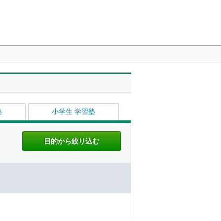
塾
小学生 学習塾