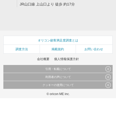
JR山口線 上山口より 徒歩 約17分
オリコン顧客満足度調査とは
調査方法
掲載規約
お問い合わせ
会社概要
個人情報保護方針
引用・転載について
利用者の声について
当サイトで公開されている情報（文字、写真、イラスト、画像データ等）及びこれらの配
置・編集および構造などについての著作権は株式会社oricon MEに帰属しております。
クッキーの使用について
当サイトに掲載している内容はすべてサービスの利用者が提出された見解・感想です。
これらの情報を権利者の許可なく無断転載・複製などの二次利用を行うことは固く禁じて
弊社が内容について正確性を含め一切保証するものではありません。
おります。
© oricon ME inc.
このサイトでは Cookie を使用して、ユーザーに合わせたコンテンツや広告の表示、ソー
弊社の見解・ 意見ではないことをご理解いただいた上でご覧ください。
シャル メディア機能の提供、広告の表示回数やクリック数の測定を行っています。
また、ユーザーによるサイトの利用状況についても情報を収集し、ソーシャル メディア
や広告配信、データ解析の各パートナーに提供しています。
各パートナーは、この情報とユーザーが各パートナーに提供した他の情報や、ユーザーが