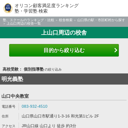
オリコン顧客満足度ランキング
塾・学習塾 検索
塾、スクールのランキング・比較
校舎検索
山口県の駅・市区町村から探す
上山口周辺の校舎一覧
上山口周辺の校舎
目的から絞り込む
高校受験： 個別指導塾
の絞り込み
明光義塾
山口中央教室
083-932-4510
山口県山口市駅通り1-3-16 和光第1ビル 2F
JR山口線 山口より 徒歩 約3分