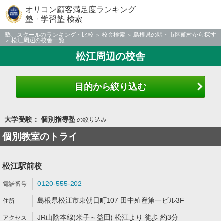
オリコン顧客満足度ランキング
塾・学習塾 検索
塾、スクールのランキング・比較
校舎検索
島根県の駅・市区町村から探す
松江周辺の校舎一覧
松江周辺の校舎
目的から絞り込む
大学受験： 個別指導塾
の絞り込み
個別教室のトライ
松江駅前校
0120-555-202
島根県松江市東朝日町107 田中殖産第一ビル3F
JR山陰本線(米子～益田) 松江より 徒歩 約3分