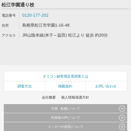
松江学園通り校
0120-177-202
島根県松江市学園1-16-48
JR山陰本線(米子～益田) 松江より 徒歩 約20分
オリコン顧客満足度調査とは
調査方法
掲載規約
お問い合わせ
会社概要
個人情報保護方針
引用・転載について
利用者の声について
当サイトで公開されている情報（文字、写真、イラスト、画像データ等）及びこれらの配
置・編集および構造などについての著作権は株式会社oricon MEに帰属しております。
クッキーの使用について
当サイトに掲載している内容はすべてサービスの利用者が提出された見解・感想です。
これらの情報を権利者の許可なく無断転載・複製などの二次利用を行うことは固く禁じて