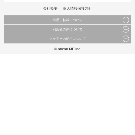
会社概要
個人情報保護方針
引用・転載について
利用者の声について
当サイトで公開されている情報（文字、写真、イラスト、画像データ等）及びこれらの配
置・編集および構造などについての著作権は株式会社oricon MEに帰属しております。
クッキーの使用について
当サイトに掲載している内容はすべてサービスの利用者が提出された見解・感想です。
これらの情報を権利者の許可なく無断転載・複製などの二次利用を行うことは固く禁じて
弊社が内容について正確性を含め一切保証するものではありません。
おります。
© oricon ME inc.
このサイトでは Cookie を使用して、ユーザーに合わせたコンテンツや広告の表示、ソー
弊社の見解・ 意見ではないことをご理解いただいた上でご覧ください。
シャル メディア機能の提供、広告の表示回数やクリック数の測定を行っています。
また、ユーザーによるサイトの利用状況についても情報を収集し、ソーシャル メディア
や広告配信、データ解析の各パートナーに提供しています。
各パートナーは、この情報とユーザーが各パートナーに提供した他の情報や、ユーザーが
各パートナーのサービスを使用したときに収集した他の情報を組み合わせて使用すること
があります。