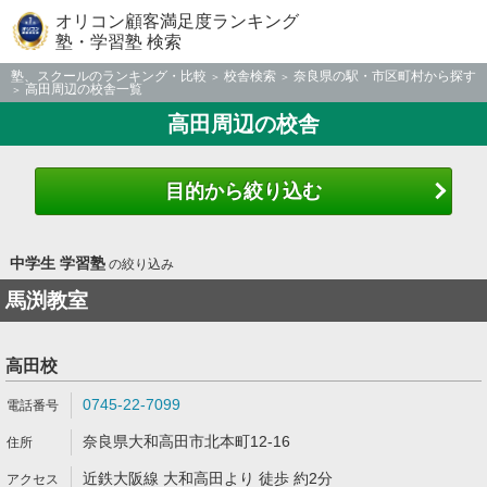
オリコン顧客満足度ランキング
塾・学習塾 検索
塾、スクールのランキング・比較
校舎検索
奈良県の駅・市区町村から探す
高田周辺の校舎一覧
高田周辺の校舎
目的から絞り込む
中学生 学習塾
の絞り込み
馬渕教室
高田校
0745-22-7099
奈良県大和高田市北本町12-16
近鉄大阪線 大和高田より 徒歩 約2分