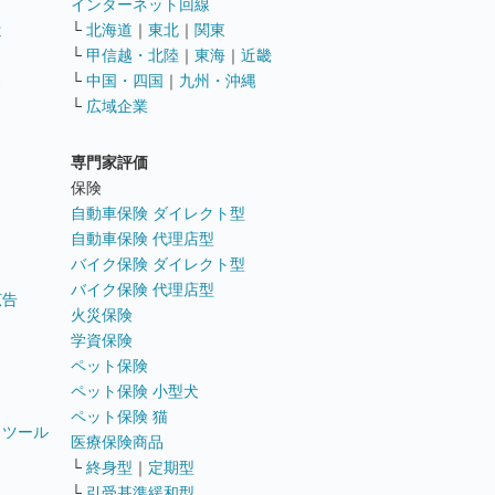
インターネット回線
遣
└
北海道
｜
東北
｜
関東
└
甲信越・北陸
｜
東海
｜
近畿
ス
└
中国・四国
｜
九州・沖縄
└
広域企業
専門家評価
ト
保険
自動車保険 ダイレクト型
自動車保険 代理店型
バイク保険 ダイレクト型
バイク保険 代理店型
広告
火災保険
学資保険
ペット保険
ペット保険 小型犬
ペット保険 猫
トツール
医療保険商品
└
終身型
｜
定期型
└
引受基準緩和型