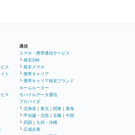
通信
ト
スマホ・携帯通信サービス
└
格安SIM
ービス
└
格安スマホ
サイト
└
携帯キャリア
└
携帯キャリア格安ブランド
ホームルーター
ービス
モバイルデータ通信
ト
プロバイダ
└
北海道
｜
東北
｜
関東
｜
東海
└
甲信越・北陸
｜
近畿
｜
中国
└
四国
｜
九州・沖縄
職
└
広域企業