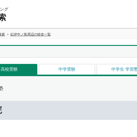
ング
索
検索
紀伊中ノ島周辺の校舎一覧
高校受験
中学受験
中学生 学習
塾
院