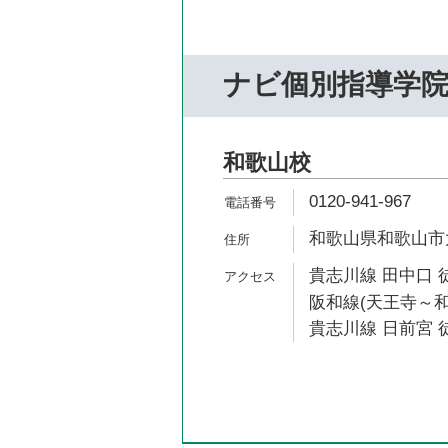
ナビ個別指導学
和歌山校
0120-941-967
和歌山県和歌山市太田
貴志川線 田中口 
阪和線(天王寺～和
貴志川線 日前宮 徒