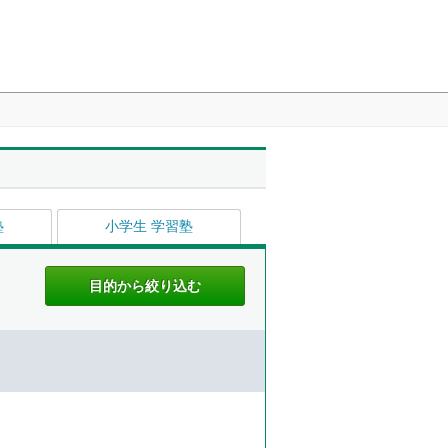
塾
小学生 学習塾