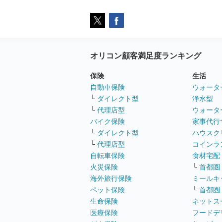
オリコン顧客満足度ランキング
保険
生活
自動車保険
ウォータ
└
ダイレクト型
浄水型
└
代理店型
ウォータ
バイク保険
家事代行
└
ダイレクト型
ハウスク
└
代理店型
コインラ
自転車保険
食材宅配
火災保険
└
首都圏
海外旅行保険
ミールキ
ペット保険
└
首都圏
生命保険
ネットス
医療保険
フードデ