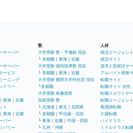
塾
人材
ーサーバー
大学受験 塾・予備校 現役
就活エージェン
└
首都圏
｜
東海
｜
近畿
就活サイト
ーサーバー
大学受験 個別指導塾 現役
逆求人型就活サ
サービス
└
首都圏
｜
東海
｜
近畿
アルバイト情報
リーニング
大学受験 難関大学特化型 現役
転職サイト
ンドリー
└
首都圏
転職サイト 女性
大学受験 映像授業
転職スカウトサ
｜
東海
｜
近畿
高校受験 塾
転職エージェン
ット
└
北海道
｜
東北
｜
北関東
看護師転職
｜
東海
｜
近畿
└
首都圏
｜
甲信越・北陸
介護転職
ーパー
└
東海
｜
近畿
｜
中国・四国
ハイクラス・
リバリー
└
九州・沖縄
ミドルクラス転