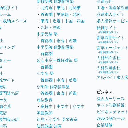
高校受験 個別指導塾
派遣会社
納税サイト
└
北海道
｜
東北
｜
北関東
工場・製造業派
ルーム
└
首都圏
｜
甲信越・北陸
派遣求人サイト
ル収納スペース
└
東海
｜
近畿
｜
中国・四国
求人情報サービ
ナ
└
九州・沖縄
転職サイト
（採用担当向け）
中学受験 塾
新卒採用サイト
社
└
首都圏
｜
東海
｜
近畿
（採用担当向け）
アリング
中学受験 個別指導塾
新卒エージェン
（採用担当向け）
ー
└
首都圏
人材紹介会社
タカー
公立中高一貫校対策 塾
（採用担当向け）
ス
└
首都圏
人材派遣会社
（採用担当向け）
社
小学生 塾
アルバイト求人
報サイト
└
首都圏
｜
東海
｜
近畿
売店
小学生 個別指導塾
ビジネス
専門販売店
└
首都圏
｜
東海
｜
近畿
法人カーリース
ー系
通信教育
ネット印刷通販
販売店
└
高校生
｜
中学生
｜
小学生
ビジネスチャッ
売店
家庭教師
Web会議ツール
専門販売店
幼児・小学生 学習教室
企業研修
ー系
幼児教室 知育