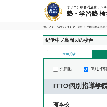
オリコン顧客満足度ランキ
塾・学習塾 検
塾、スクールのランキング・比較
和歌山県の路線
紀伊中ノ島周辺の校舎
大学受験
集団塾
個別指導
ITTO個別指導学
有本校