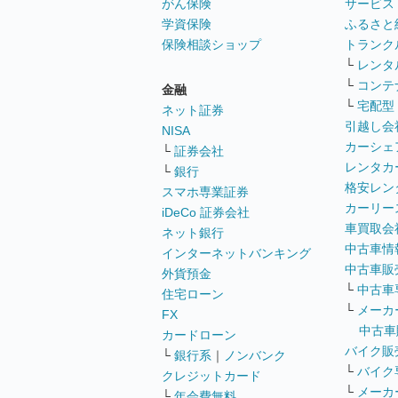
がん保険
サービス
学資保険
ふるさと
保険相談ショップ
トランク
└
レンタ
└
コンテ
金融
└
宅配型
ネット証券
引越し会
NISA
カーシェ
└
証券会社
レンタカ
└
銀行
格安レン
スマホ専業証券
カーリー
iDeCo 証券会社
車買取会
ネット銀行
中古車情
インターネットバンキング
中古車販
外貨預金
└
中古車
住宅ローン
└
メーカ
FX
中古車
カードローン
バイク販
└
銀行系
｜
ノンバンク
└
バイク
クレジットカード
└
メーカ
└
年会費無料