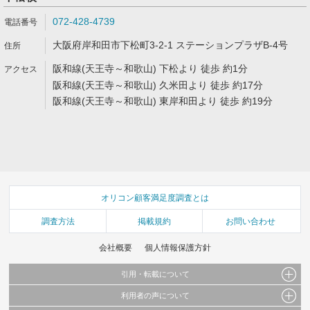
072-428-4739
大阪府岸和田市下松町3-2-1 ステーションプラザB-4号
阪和線(天王寺～和歌山) 下松より 徒歩 約1分
阪和線(天王寺～和歌山) 久米田より 徒歩 約17分
阪和線(天王寺～和歌山) 東岸和田より 徒歩 約19分
オリコン顧客満足度調査とは
調査方法
掲載規約
お問い合わせ
会社概要
個人情報保護方針
引用・転載について
利用者の声について
当サイトで公開されている情報（文字、写真、イラスト、画像データ等）及びこれらの配