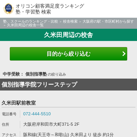
オリコン顧客満足度ランキング
塾・学習塾 検索
塾、スクールのランキング・比較
校舎検索
大阪府の駅・市区町村から探す
久米田周辺の校舎一覧
久米田周辺の校舎
目的から絞り込む
中学受験： 個別指導塾
の絞り込み
個別指導学院フリーステップ
久米田駅前教室
072-444-5510
大阪府岸和田市大町371-5 2F
阪和線(天王寺～和歌山) 久米田より 徒歩 約1分