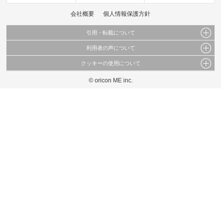
会社概要
個人情報保護方針
引用・転載について
利用者の声について
当サイトで公開されている情報（文字、写真、イラスト、画像データ等）及びこれらの配
置・編集および構造などについての著作権は株式会社oricon MEに帰属しております。
クッキーの使用について
当サイトに掲載している内容はすべてサービスの利用者が提出された見解・感想です。
これらの情報を権利者の許可なく無断転載・複製などの二次利用を行うことは固く禁じて
弊社が内容について正確性を含め一切保証するものではありません。
おります。
© oricon ME inc.
このサイトでは Cookie を使用して、ユーザーに合わせたコンテンツや広告の表示、ソー
弊社の見解・ 意見ではないことをご理解いただいた上でご覧ください。
シャル メディア機能の提供、広告の表示回数やクリック数の測定を行っています。
また、ユーザーによるサイトの利用状況についても情報を収集し、ソーシャル メディア
や広告配信、データ解析の各パートナーに提供しています。
各パートナーは、この情報とユーザーが各パートナーに提供した他の情報や、ユーザーが
各パートナーのサービスを使用したときに収集した他の情報を組み合わせて使用すること
があります。