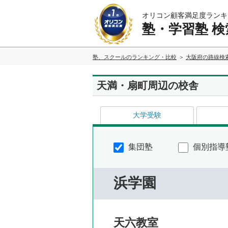
オリコン顧客満足度ランキ
塾・学習塾 検
塾、スクールのランキング・比較
大阪府の路線検
天満・扇町周辺の校舎
大学受験
集団塾
個別指導
浜学園
天六教室