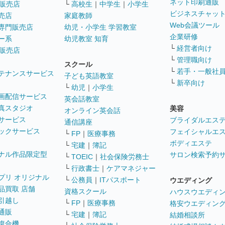
ネット印刷通販
販売店
└
高校生
｜
中学生
｜
小学生
ビジネスチャッ
売店
家庭教師
Web会議ツール
専門販売店
幼児・小学生 学習教室
企業研修
ー系
幼児教室 知育
└
経営者向け
販売店
└
管理職向け
スクール
└
若手・一般社
テナンスサービス
子ども英語教室
└
新卒向け
└
幼児
｜
小学生
画配信サービス
英会話教室
真スタジオ
美容
オンライン英会話
サービス
ブライダルエス
通信講座
ックサービス
フェイシャルエ
└
FP
｜
医療事務
ボディエステ
└
宅建
｜
簿記
ナル作品限定型
サロン検索予約
└
TOEIC
｜
社会保険労務士
└
行政書士
｜
ケアマネジャー
プリ オリジナル
└
公務員
｜
ITパスポート
ウエディング
品買取 店舗
資格スクール
ハウスウエディ
引越し
└
FP
｜
医療事務
格安ウエディン
通販
└
宅建
｜
簿記
結婚相談所
複合機