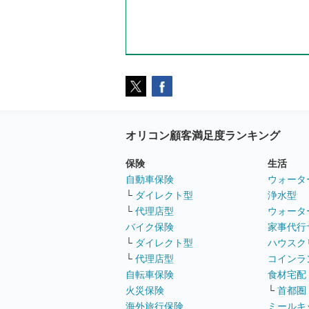
オリコン顧客満足度ランキング
保険
生活
自動車保険
ウォータ
└
ダイレクト型
浄水型
└
代理店型
ウォータ
バイク保険
家事代行
└
ダイレクト型
ハウスク
└
代理店型
コインラ
自転車保険
食材宅配
火災保険
└
首都圏
海外旅行保険
ミールキ