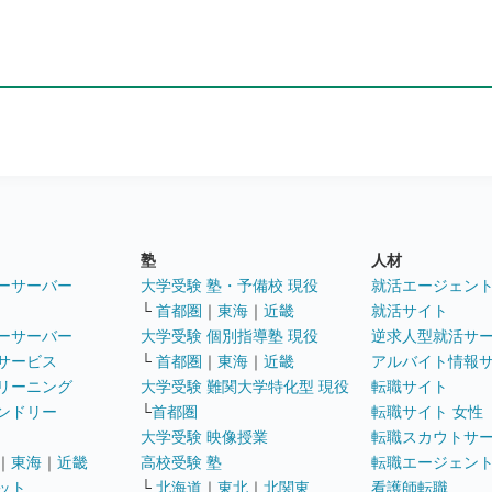
塾
人材
ーサーバー
大学受験 塾・予備校 現役
就活エージェン
└
首都圏
｜
東海
｜
近畿
就活サイト
ーサーバー
大学受験 個別指導塾 現役
逆求人型就活サ
サービス
└
首都圏
｜
東海
｜
近畿
アルバイト情報
リーニング
大学受験 難関大学特化型 現役
転職サイト
ンドリー
└
首都圏
転職サイト 女性
大学受験 映像授業
転職スカウトサ
｜
東海
｜
近畿
高校受験 塾
転職エージェン
ット
└
北海道
｜
東北
｜
北関東
看護師転職