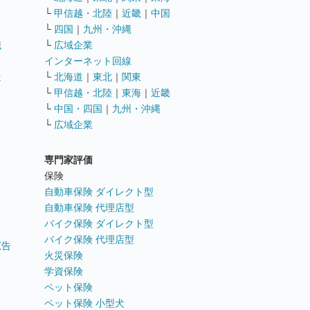
└
甲信越・北陸
｜
近畿
｜
中国
└
四国
｜
九州・沖縄
職
└
広域企業
インターネット回線
遣
└
北海道
｜
東北
｜
関東
└
甲信越・北陸
｜
東海
｜
近畿
ス
└
中国・四国
｜
九州・沖縄
└
広域企業
専門家評価
ト
保険
自動車保険 ダイレクト型
自動車保険 代理店型
バイク保険 ダイレクト型
バイク保険 代理店型
広告
火災保険
学資保険
ペット保険
ペット保険 小型犬