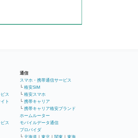
通信
ト
スマホ・携帯通信サービス
└
格安SIM
ービス
└
格安スマホ
サイト
└
携帯キャリア
└
携帯キャリア格安ブランド
ホームルーター
ービス
モバイルデータ通信
ト
プロバイダ
└
北海道
｜
東北
｜
関東
｜
東海