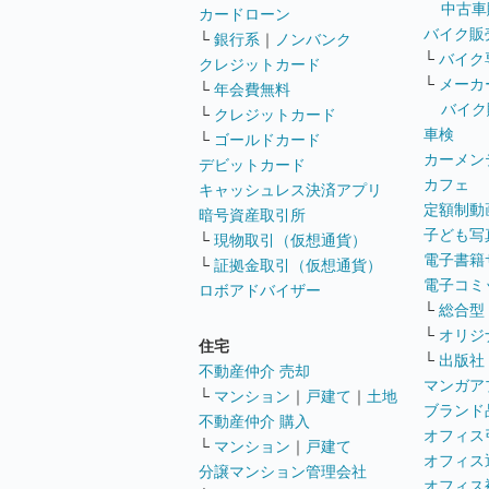
中古車
カードローン
バイク販
└
銀行系
｜
ノンバンク
└
バイク
クレジットカード
└
メーカ
└
年会費無料
バイク
└
クレジットカード
車検
└
ゴールドカード
カーメン
デビットカード
カフェ
キャッシュレス決済アプリ
定額制動
暗号資産取引所
子ども写
└
現物取引（仮想通貨）
電子書籍
└
証拠金取引（仮想通貨）
電子コミ
ロボアドバイザー
└
総合型
└
オリジ
住宅
└
出版社
不動産仲介 売却
マンガア
└
マンション
｜
戸建て
｜
土地
ブランド
不動産仲介 購入
オフィス
└
マンション
｜
戸建て
オフィス
分譲マンション管理会社
オフィス