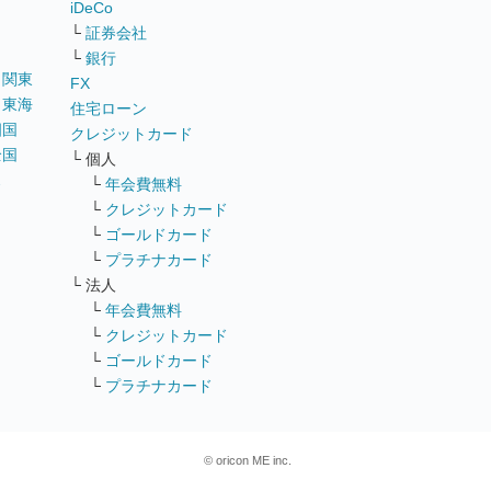
iDeCo
└
証券会社
└
銀行
｜
関東
FX
｜
東海
住宅ローン
四国
クレジットカード
全国
└ 個人
ス
└
年会費無料
└
クレジットカード
└
ゴールドカード
└
プラチナカード
└ 法人
└
年会費無料
└
クレジットカード
└
ゴールドカード
└
プラチナカード
© oricon ME inc.