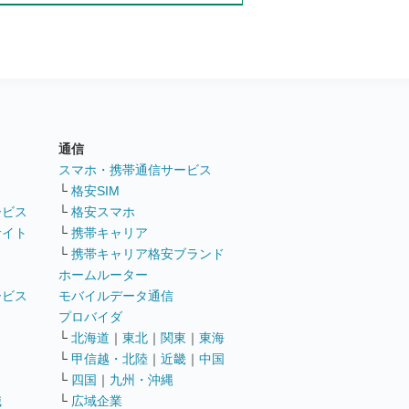
通信
ト
スマホ・携帯通信サービス
└
格安SIM
ービス
└
格安スマホ
サイト
└
携帯キャリア
└
携帯キャリア格安ブランド
ホームルーター
ービス
モバイルデータ通信
ト
プロバイダ
└
北海道
｜
東北
｜
関東
｜
東海
└
甲信越・北陸
｜
近畿
｜
中国
└
四国
｜
九州・沖縄
職
└
広域企業