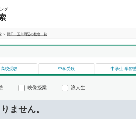
ング
索
索
野田・玉川周辺の校舎一覧
高校受験
中学受験
中学生 学習
塾
映像授業
浪人生
ありません。