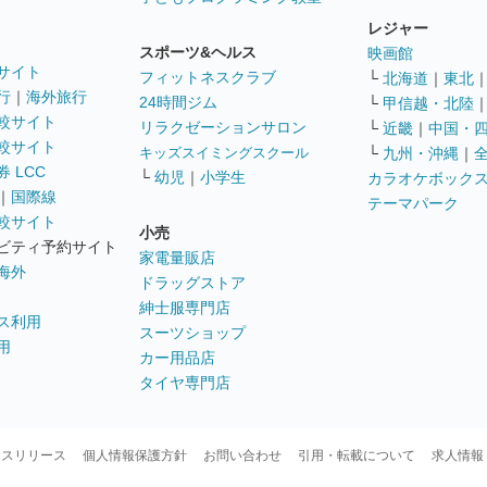
レジャー
スポーツ&ヘルス
映画館
サイト
フィットネスクラブ
└
北海道
｜
東北
行
｜
海外旅行
24時間ジム
└
甲信越・北陸
較サイト
リラクゼーションサロン
└
近畿
｜
中国・
較サイト
キッズスイミングスクール
└
九州・沖縄
｜
 LCC
└
幼児
｜
小学生
カラオケボック
｜
国際線
テーマパーク
較サイト
小売
ビティ予約サイト
家電量販店
海外
ドラッグストア
紳士服専門店
ス利用
スーツショップ
用
カー用品店
タイヤ専門店
ースリリース
個人情報保護方針
お問い合わせ
引用・転載について
求人情報