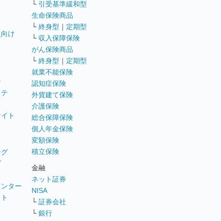
└
引受基準緩和型
生命保険商品
└
終身型
｜
定期型
員向け
└
収入保障保険
がん保険商品
└
終身型
｜
定期型
就業不能保険
テ
認知症保険
ステ
外貨建て保険
介護保険
サイト
総合保障保険
個人年金保険
変額保険
積立保険
ング
グ
金融
ネット証券
ウンター
NISA
イト
└
証券会社
リ
└
銀行