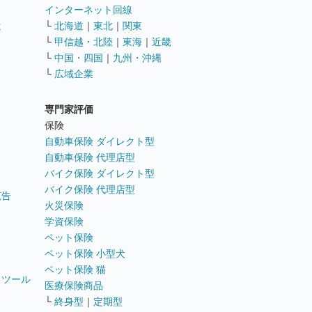
インターネット回線
遣
└
北海道
｜
東北
｜
関東
└
甲信越・北陸
｜
東海
｜
近畿
ス
└
中国・四国
｜
九州・沖縄
└
広域企業
専門家評価
ト
保険
自動車保険 ダイレクト型
自動車保険 代理店型
バイク保険 ダイレクト型
バイク保険 代理店型
広告
火災保険
学資保険
ペット保険
ペット保険 小型犬
ペット保険 猫
トツール
医療保険商品
└
終身型
｜
定期型