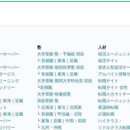
塾
人材
ーサーバー
大学受験 塾・予備校 現役
就活エージェン
└
首都圏
｜
東海
｜
近畿
就活サイト
ーサーバー
大学受験 個別指導塾 現役
逆求人型就活サ
サービス
└
首都圏
｜
東海
｜
近畿
アルバイト情報
リーニング
大学受験 難関大学特化型 現役
転職サイト
ンドリー
└
首都圏
転職サイト 女性
大学受験 映像授業
転職スカウトサ
｜
東海
｜
近畿
高校受験 塾
転職エージェン
ット
└
北海道
｜
東北
｜
北関東
看護師転職
｜
東海
｜
近畿
└
首都圏
｜
甲信越・北陸
介護転職
ーパー
└
東海
｜
近畿
｜
中国・四国
ハイクラス・
リバリー
└
九州・沖縄
ミドルクラス転