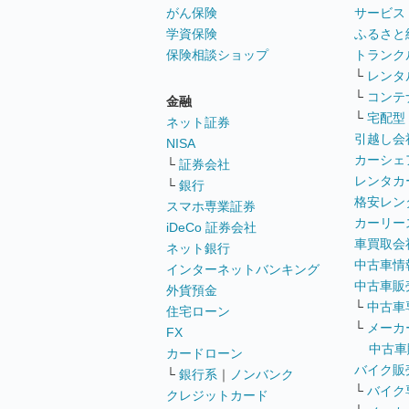
がん保険
サービス
学資保険
ふるさと
保険相談ショップ
トランク
└
レンタ
└
コンテ
金融
└
宅配型
ネット証券
引越し会
NISA
カーシェ
└
証券会社
レンタカ
└
銀行
格安レン
スマホ専業証券
カーリー
iDeCo 証券会社
車買取会
ネット銀行
中古車情
インターネットバンキング
中古車販
外貨預金
└
中古車
住宅ローン
└
メーカ
FX
中古車
カードローン
バイク販
└
銀行系
｜
ノンバンク
└
バイク
クレジットカード