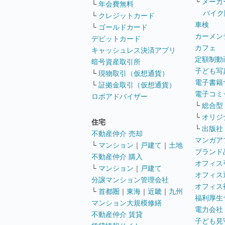
└
メーカ
└
年会費無料
バイク
└
クレジットカード
車検
└
ゴールドカード
カーメン
デビットカード
カフェ
キャッシュレス決済アプリ
定額制動
暗号資産取引所
子ども写
└
現物取引（仮想通貨）
電子書籍
└
証拠金取引（仮想通貨）
電子コミ
ロボアドバイザー
└
総合型
└
オリジ
住宅
└
出版社
不動産仲介 売却
マンガア
└
マンション
｜
戸建て
｜
土地
ブランド
不動産仲介 購入
オフィス
└
マンション
｜
戸建て
オフィス
分譲マンション管理会社
オフィス
└
首都圏
｜
東海
｜
近畿
｜
九州
福利厚生
マンション大規模修繕
電力会社
不動産仲介 賃貸
子ども見