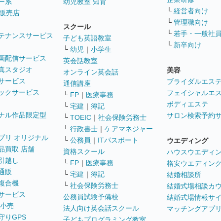
ー系
幼児教室 知育
└
経営者向け
販売店
└
管理職向け
スクール
└
若手・一般社
テナンスサービス
子ども英語教室
└
新卒向け
└
幼児
｜
小学生
画配信サービス
英会話教室
真スタジオ
美容
オンライン英会話
サービス
ブライダルエス
通信講座
ックサービス
フェイシャルエ
└
FP
｜
医療事務
ボディエステ
└
宅建
｜
簿記
ナル作品限定型
サロン検索予約
└
TOEIC
｜
社会保険労務士
└
行政書士
｜
ケアマネジャー
プリ オリジナル
└
公務員
｜
ITパスポート
ウエディング
品買取 店舗
資格スクール
ハウスウエディ
引越し
└
FP
｜
医療事務
格安ウエディン
通販
└
宅建
｜
簿記
結婚相談所
複合機
└
社会保険労務士
結婚式場相談カ
サービス
公務員試験予備校
結婚式場情報サ
 小売
法人向け英会話スクール
マッチングアプ
守りGPS
子どもプログラミング教室