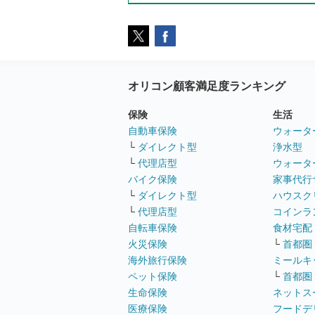
オリコン顧客満足度ランキング
保険
生活
自動車保険
ウォータ
└
ダイレクト型
浄水型
└
代理店型
ウォータ
バイク保険
家事代行
└
ダイレクト型
ハウスク
└
代理店型
コインラ
自転車保険
食材宅配
火災保険
└
首都圏
海外旅行保険
ミールキ
ペット保険
└
首都圏
生命保険
ネットス
医療保険
フードデ