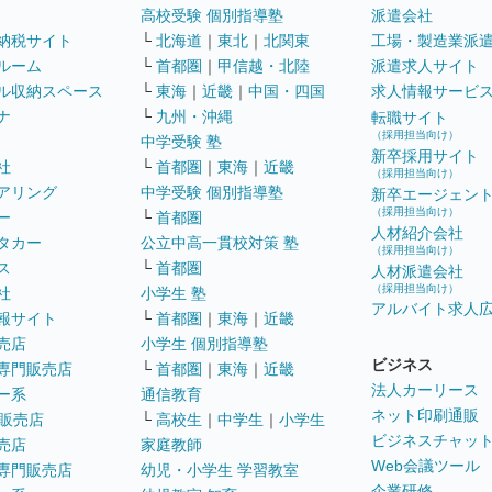
高校受験 個別指導塾
派遣会社
納税サイト
└
北海道
｜
東北
｜
北関東
工場・製造業派
ルーム
└
首都圏
｜
甲信越・北陸
派遣求人サイト
ル収納スペース
└
東海
｜
近畿
｜
中国・四国
求人情報サービ
ナ
└
九州・沖縄
転職サイト
（採用担当向け）
中学受験 塾
新卒採用サイト
社
└
首都圏
｜
東海
｜
近畿
（採用担当向け）
アリング
中学受験 個別指導塾
新卒エージェン
（採用担当向け）
ー
└
首都圏
人材紹介会社
タカー
公立中高一貫校対策 塾
（採用担当向け）
ス
└
首都圏
人材派遣会社
（採用担当向け）
社
小学生 塾
アルバイト求人
報サイト
└
首都圏
｜
東海
｜
近畿
売店
小学生 個別指導塾
ビジネス
専門販売店
└
首都圏
｜
東海
｜
近畿
法人カーリース
ー系
通信教育
ネット印刷通販
販売店
└
高校生
｜
中学生
｜
小学生
ビジネスチャッ
売店
家庭教師
Web会議ツール
専門販売店
幼児・小学生 学習教室
企業研修