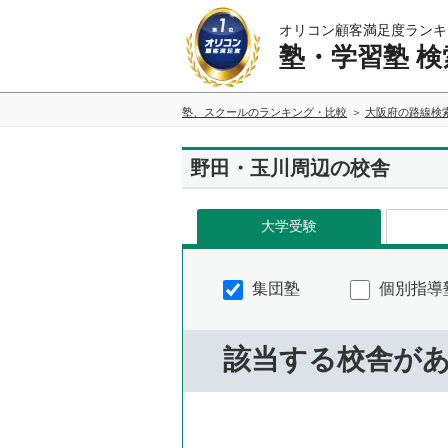
オリコン顧客満足度ランキ
塾・学習塾 検
塾、スクールのランキング・比較
大阪府の路線検
野田・玉川周辺の校舎
大学受験
集団塾
個別指導
該当する校舎が