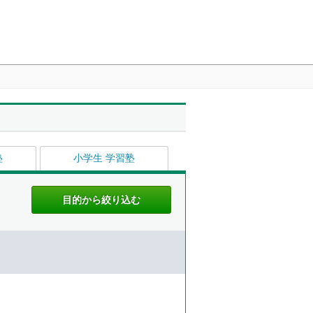
塾
小学生 学習塾