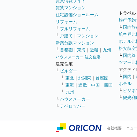
賃貸情報サイト
賃貸マンション
トラベル
住宅設備ショールーム
旅行予約
リフォーム
└
国内旅
└
フルリフォーム
航空券比
└
戸建て
｜
マンション
ホテル比
新築分譲マンション
格安航空券
└
首都圏
｜
東海
｜
近畿
｜
九州
└
国内線
ハウスメーカー 注文住宅
ツアー比
建売住宅
アクティ
└
ビルダー
└
国内
｜
└
東北
｜
北関東
｜
首都圏
ホテル
└
東海
｜
近畿
｜
中国・四国
└
ビジネ
└
九州
└
観光利
└
ハウスメーカー
└
デベロッパー
会社概要
ニュ