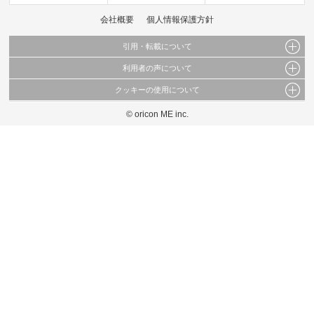
会社概要
個人情報保護方針
引用・転載について
利用者の声について
当サイトで公開されている情報（文字、写真、イラスト、画像データ等）及びこれらの配
置・編集および構造などについての著作権は株式会社oricon MEに帰属しております。
クッキーの使用について
当サイトに掲載している内容はすべてサービスの利用者が提出された見解・感想です。
これらの情報を権利者の許可なく無断転載・複製などの二次利用を行うことは固く禁じて
弊社が内容について正確性を含め一切保証するものではありません。
おります。
© oricon ME inc.
このサイトでは Cookie を使用して、ユーザーに合わせたコンテンツや広告の表示、ソー
弊社の見解・ 意見ではないことをご理解いただいた上でご覧ください。
シャル メディア機能の提供、広告の表示回数やクリック数の測定を行っています。
また、ユーザーによるサイトの利用状況についても情報を収集し、ソーシャル メディア
や広告配信、データ解析の各パートナーに提供しています。
各パートナーは、この情報とユーザーが各パートナーに提供した他の情報や、ユーザーが
各パートナーのサービスを使用したときに収集した他の情報を組み合わせて使用すること
があります。