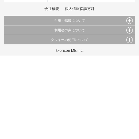
会社概要
個人情報保護方針
引用・転載について
利用者の声について
当サイトで公開されている情報（文字、写真、イラスト、画像データ等）及びこれらの配
置・編集および構造などについての著作権は株式会社oricon MEに帰属しております。
クッキーの使用について
当サイトに掲載している内容はすべてサービスの利用者が提出された見解・感想です。
これらの情報を権利者の許可なく無断転載・複製などの二次利用を行うことは固く禁じて
弊社が内容について正確性を含め一切保証するものではありません。
おります。
© oricon ME inc.
このサイトでは Cookie を使用して、ユーザーに合わせたコンテンツや広告の表示、ソー
弊社の見解・ 意見ではないことをご理解いただいた上でご覧ください。
シャル メディア機能の提供、広告の表示回数やクリック数の測定を行っています。
また、ユーザーによるサイトの利用状況についても情報を収集し、ソーシャル メディア
や広告配信、データ解析の各パートナーに提供しています。
各パートナーは、この情報とユーザーが各パートナーに提供した他の情報や、ユーザーが
各パートナーのサービスを使用したときに収集した他の情報を組み合わせて使用すること
があります。