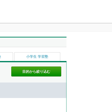
塾
小学生 学習塾