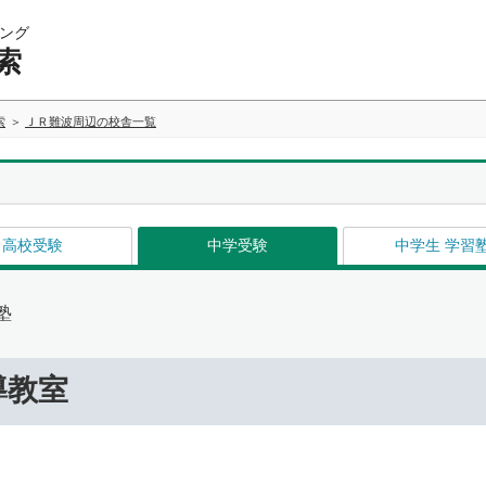
ング
索
索
ＪＲ難波周辺の校舎一覧
高校受験
中学受験
中学生 学習
塾
導教室