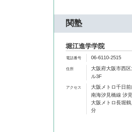
関塾
堀江進学学院
06-6110-2515
大阪府大阪市西区北
ル3F
大阪メトロ千日前線
南海汐見橋線 汐見
大阪メトロ長堀鶴見
分