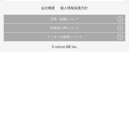
会社概要
個人情報保護方針
引用・転載について
利用者の声について
当サイトで公開されている情報（文字、写真、イラスト、画像データ等）及びこれらの配
置・編集および構造などについての著作権は株式会社oricon MEに帰属しております。
クッキーの使用について
当サイトに掲載している内容はすべてサービスの利用者が提出された見解・感想です。
これらの情報を権利者の許可なく無断転載・複製などの二次利用を行うことは固く禁じて
弊社が内容について正確性を含め一切保証するものではありません。
おります。
© oricon ME inc.
このサイトでは Cookie を使用して、ユーザーに合わせたコンテンツや広告の表示、ソー
弊社の見解・ 意見ではないことをご理解いただいた上でご覧ください。
シャル メディア機能の提供、広告の表示回数やクリック数の測定を行っています。
また、ユーザーによるサイトの利用状況についても情報を収集し、ソーシャル メディア
や広告配信、データ解析の各パートナーに提供しています。
各パートナーは、この情報とユーザーが各パートナーに提供した他の情報や、ユーザーが
各パートナーのサービスを使用したときに収集した他の情報を組み合わせて使用すること
があります。