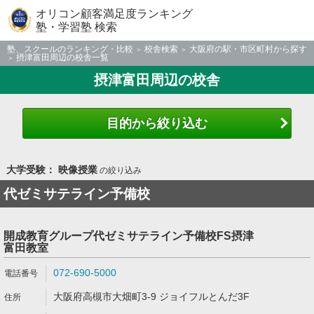
オリコン顧客満足度ランキング
塾・学習塾 検索
塾、スクールのランキング・比較
校舎検索
大阪府の駅・市区町村から探す
摂津富田周辺の校舎一覧
摂津富田周辺の校舎
目的から絞り込む
大学受験： 映像授業
の絞り込み
代ゼミサテライン予備校
開成教育グループ代ゼミサテライン予備校FS摂津
富田教室
072-690-5000
大阪府高槻市大畑町3-9 ジョイフルとんだ3F