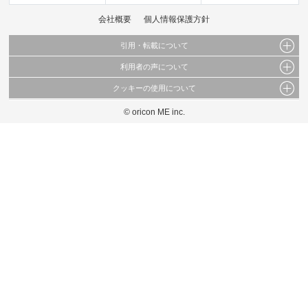
会社概要
個人情報保護方針
引用・転載について
利用者の声について
当サイトで公開されている情報（文字、写真、イラスト、画像データ等）及びこれらの配
置・編集および構造などについての著作権は株式会社oricon MEに帰属しております。
クッキーの使用について
当サイトに掲載している内容はすべてサービスの利用者が提出された見解・感想です。
これらの情報を権利者の許可なく無断転載・複製などの二次利用を行うことは固く禁じて
弊社が内容について正確性を含め一切保証するものではありません。
おります。
© oricon ME inc.
このサイトでは Cookie を使用して、ユーザーに合わせたコンテンツや広告の表示、ソー
弊社の見解・ 意見ではないことをご理解いただいた上でご覧ください。
シャル メディア機能の提供、広告の表示回数やクリック数の測定を行っています。
また、ユーザーによるサイトの利用状況についても情報を収集し、ソーシャル メディア
や広告配信、データ解析の各パートナーに提供しています。
各パートナーは、この情報とユーザーが各パートナーに提供した他の情報や、ユーザーが
各パートナーのサービスを使用したときに収集した他の情報を組み合わせて使用すること
があります。