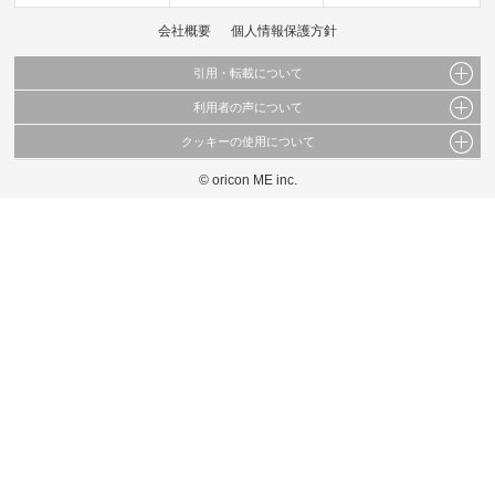
会社概要
個人情報保護方針
引用・転載について
利用者の声について
当サイトで公開されている情報（文字、写真、イラスト、画像データ等）及びこれらの配
置・編集および構造などについての著作権は株式会社oricon MEに帰属しております。
クッキーの使用について
当サイトに掲載している内容はすべてサービスの利用者が提出された見解・感想です。
これらの情報を権利者の許可なく無断転載・複製などの二次利用を行うことは固く禁じて
弊社が内容について正確性を含め一切保証するものではありません。
おります。
© oricon ME inc.
このサイトでは Cookie を使用して、ユーザーに合わせたコンテンツや広告の表示、ソー
弊社の見解・ 意見ではないことをご理解いただいた上でご覧ください。
シャル メディア機能の提供、広告の表示回数やクリック数の測定を行っています。
また、ユーザーによるサイトの利用状況についても情報を収集し、ソーシャル メディア
や広告配信、データ解析の各パートナーに提供しています。
各パートナーは、この情報とユーザーが各パートナーに提供した他の情報や、ユーザーが
各パートナーのサービスを使用したときに収集した他の情報を組み合わせて使用すること
があります。