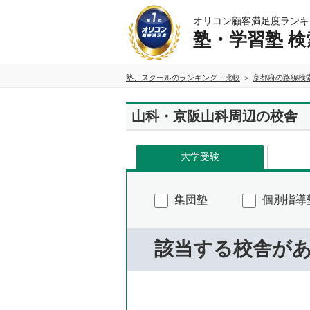
オリコン顧客満足度ランキ
塾・学習塾 検
塾、スクールのランキング・比較
京都府の路線検
山科・京阪山科周辺の校舎
大学受験
集団塾
個別指導
該当する校舎が