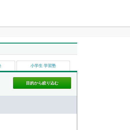
塾
小学生 学習塾