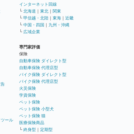
インターネット回線
遣
└
北海道
｜
東北
｜
関東
└
甲信越・北陸
｜
東海
｜
近畿
ス
└
中国・四国
｜
九州・沖縄
└
広域企業
専門家評価
ト
保険
自動車保険 ダイレクト型
自動車保険 代理店型
バイク保険 ダイレクト型
バイク保険 代理店型
広告
火災保険
学資保険
ペット保険
ペット保険 小型犬
ペット保険 猫
トツール
医療保険商品
└
終身型
｜
定期型