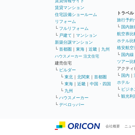
賃貸情報サイト
賃貸マンション
トラベル
住宅設備ショールーム
旅行予約
リフォーム
└
国内旅
└
フルリフォーム
航空券比
└
戸建て
｜
マンション
ホテル比
新築分譲マンション
格安航空券
└
首都圏
｜
東海
｜
近畿
｜
九州
└
国内線
ハウスメーカー 注文住宅
ツアー比
建売住宅
アクティ
└
ビルダー
└
国内
｜
└
東北
｜
北関東
｜
首都圏
ホテル
└
東海
｜
近畿
｜
中国・四国
└
ビジネ
└
九州
└
観光利
└
ハウスメーカー
└
デベロッパー
会社概要
ニュ