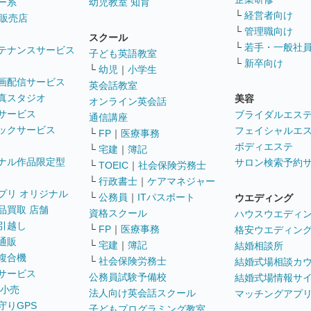
ー系
幼児教室 知育
└
経営者向け
販売店
└
管理職向け
スクール
└
若手・一般社
テナンスサービス
子ども英語教室
└
新卒向け
└
幼児
｜
小学生
画配信サービス
英会話教室
真スタジオ
美容
オンライン英会話
サービス
ブライダルエス
通信講座
ックサービス
フェイシャルエ
└
FP
｜
医療事務
ボディエステ
└
宅建
｜
簿記
ナル作品限定型
サロン検索予約
└
TOEIC
｜
社会保険労務士
└
行政書士
｜
ケアマネジャー
プリ オリジナル
└
公務員
｜
ITパスポート
ウエディング
品買取 店舗
資格スクール
ハウスウエディ
引越し
└
FP
｜
医療事務
格安ウエディン
通販
└
宅建
｜
簿記
結婚相談所
複合機
└
社会保険労務士
結婚式場相談カ
サービス
公務員試験予備校
結婚式場情報サ
 小売
法人向け英会話スクール
マッチングアプ
守りGPS
子どもプログラミング教室