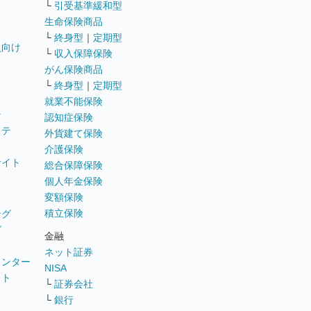
└
引受基準緩和型
生命保険商品
└
終身型
｜
定期型
員向け
└
収入保障保険
がん保険商品
└
終身型
｜
定期型
就業不能保険
テ
認知症保険
ステ
外貨建て保険
介護保険
サイト
総合保障保険
個人年金保険
変額保険
積立保険
ング
グ
金融
ネット証券
ウンター
NISA
イト
└
証券会社
リ
└
銀行