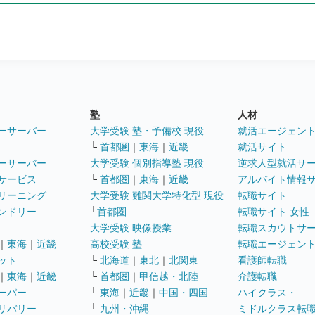
塾
人材
ーサーバー
大学受験 塾・予備校 現役
就活エージェン
└
首都圏
｜
東海
｜
近畿
就活サイト
ーサーバー
大学受験 個別指導塾 現役
逆求人型就活サ
サービス
└
首都圏
｜
東海
｜
近畿
アルバイト情報
リーニング
大学受験 難関大学特化型 現役
転職サイト
ンドリー
└
首都圏
転職サイト 女性
大学受験 映像授業
転職スカウトサ
｜
東海
｜
近畿
高校受験 塾
転職エージェン
ット
└
北海道
｜
東北
｜
北関東
看護師転職
｜
東海
｜
近畿
└
首都圏
｜
甲信越・北陸
介護転職
ーパー
└
東海
｜
近畿
｜
中国・四国
ハイクラス・
リバリー
└
九州・沖縄
ミドルクラス転