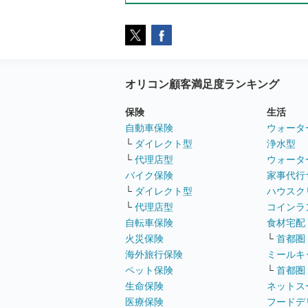
オリコン顧客満足度ランキング
保険
生活
自動車保険
ウォータ
└
ダイレクト型
浄水型
└
代理店型
ウォータ
バイク保険
家事代行
└
ダイレクト型
ハウスク
└
代理店型
コインラ
自転車保険
食材宅配
火災保険
└
首都圏
海外旅行保険
ミールキ
ペット保険
└
首都圏
生命保険
ネットス
医療保険
フードデ