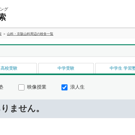
ング
索
索
山科・京阪山科周辺の校舎一覧
高校受験
中学受験
中学生 学習
塾
映像授業
浪人生
ありません。