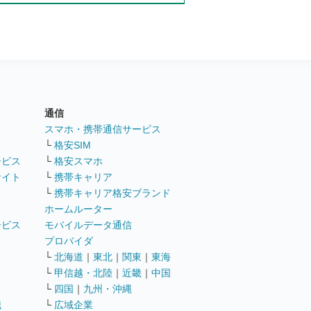
通信
ト
スマホ・携帯通信サービス
└
格安SIM
ービス
└
格安スマホ
サイト
└
携帯キャリア
└
携帯キャリア格安ブランド
ホームルーター
ービス
モバイルデータ通信
ト
プロバイダ
└
北海道
｜
東北
｜
関東
｜
東海
└
甲信越・北陸
｜
近畿
｜
中国
└
四国
｜
九州・沖縄
職
└
広域企業