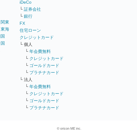
iDeCo
└
証券会社
└
銀行
｜
関東
FX
｜
東海
住宅ローン
四国
クレジットカード
全国
└ 個人
ス
└
年会費無料
└
クレジットカード
└
ゴールドカード
└
プラチナカード
└ 法人
└
年会費無料
└
クレジットカード
└
ゴールドカード
└
プラチナカード
© oricon ME inc.