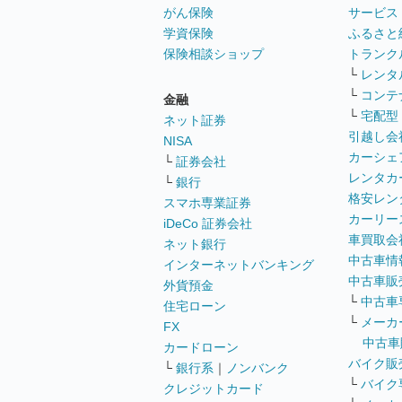
がん保険
サービス
学資保険
ふるさと
保険相談ショップ
トランク
└
レンタ
└
コンテ
金融
└
宅配型
ネット証券
引越し会
NISA
カーシェ
└
証券会社
レンタカ
└
銀行
格安レン
スマホ専業証券
カーリー
iDeCo 証券会社
車買取会
ネット銀行
中古車情
インターネットバンキング
中古車販
外貨預金
└
中古車
住宅ローン
└
メーカ
FX
中古車
カードローン
バイク販
└
銀行系
｜
ノンバンク
└
バイク
クレジットカード