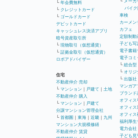
└
メーカ
└
年会費無料
バイク
└
クレジットカード
車検
└
ゴールドカード
カーメン
デビットカード
カフェ
キャッシュレス決済アプリ
定額制動
暗号資産取引所
子ども写
└
現物取引（仮想通貨）
電子書籍
└
証拠金取引（仮想通貨）
電子コミ
ロボアドバイザー
└
総合型
└
オリジ
住宅
└
出版社
不動産仲介 売却
マンガア
└
マンション
｜
戸建て
｜
土地
ブランド
不動産仲介 購入
オフィス
└
マンション
｜
戸建て
オフィス
分譲マンション管理会社
オフィス
└
首都圏
｜
東海
｜
近畿
｜
九州
福利厚生
マンション大規模修繕
電力会社
不動産仲介 賃貸
子ども見