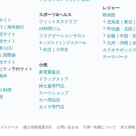
レジャー
スポーツ&ヘルス
映画館
サイト
フィットネスクラブ
└
北海道
｜
東北
行
｜
海外旅行
24時間ジム
└
甲信越・北陸
較サイト
リラクゼーションサロン
└
近畿
｜
中国・
較サイト
キッズスイミングスクール
└
九州・沖縄
｜
 LCC
└
幼児
｜
小学生
カラオケボック
｜
国際線
テーマパーク
較サイト
小売
ビティ予約サイト
家電量販店
海外
ドラッグストア
紳士服専門店
ス利用
スーツショップ
用
カー用品店
タイヤ専門店
ースリリース
個人情報保護方針
お問い合わせ
引用・転載について
求人情報