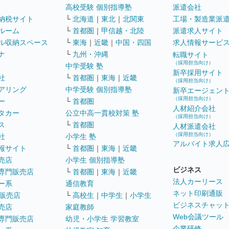
高校受験 個別指導塾
派遣会社
納税サイト
└
北海道
｜
東北
｜
北関東
工場・製造業派
ルーム
└
首都圏
｜
甲信越・北陸
派遣求人サイト
ル収納スペース
└
東海
｜
近畿
｜
中国・四国
求人情報サービ
ナ
└
九州・沖縄
転職サイト
（採用担当向け）
中学受験 塾
新卒採用サイト
社
└
首都圏
｜
東海
｜
近畿
（採用担当向け）
アリング
中学受験 個別指導塾
新卒エージェン
（採用担当向け）
ー
└
首都圏
人材紹介会社
タカー
公立中高一貫校対策 塾
（採用担当向け）
ス
└
首都圏
人材派遣会社
（採用担当向け）
社
小学生 塾
アルバイト求人
報サイト
└
首都圏
｜
東海
｜
近畿
売店
小学生 個別指導塾
ビジネス
専門販売店
└
首都圏
｜
東海
｜
近畿
法人カーリース
ー系
通信教育
ネット印刷通販
販売店
└
高校生
｜
中学生
｜
小学生
ビジネスチャッ
売店
家庭教師
Web会議ツール
専門販売店
幼児・小学生 学習教室
企業研修