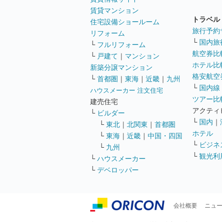
賃貸マンション
トラベル
住宅設備ショールーム
旅行予約
リフォーム
└
国内旅
└
フルリフォーム
航空券比
└
戸建て
｜
マンション
ホテル比
新築分譲マンション
格安航空券
└
首都圏
｜
東海
｜
近畿
｜
九州
└
国内線
ハウスメーカー 注文住宅
ツアー比
建売住宅
アクティ
└
ビルダー
└
国内
｜
└
東北
｜
北関東
｜
首都圏
ホテル
└
東海
｜
近畿
｜
中国・四国
└
ビジネ
└
九州
└
観光利
└
ハウスメーカー
└
デベロッパー
会社概要
ニュ