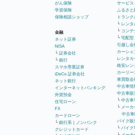
がん保険
サービス
学資保険
ふるさと
保険相談ショップ
トランク
└
レンタ
└
コンテ
金融
└
宅配型
ネット証券
引越し会
NISA
カーシェ
└
証券会社
レンタカ
└
銀行
格安レン
スマホ専業証券
カーリー
iDeCo 証券会社
車買取会
ネット銀行
中古車情
インターネットバンキング
中古車販
外貨預金
└
中古車
住宅ローン
└
メーカ
FX
中古車
カードローン
バイク販
└
銀行系
｜
ノンバンク
└
バイク
クレジットカード
└
メーカ