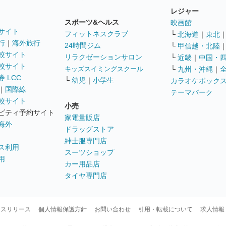
レジャー
スポーツ&ヘルス
映画館
サイト
フィットネスクラブ
└
北海道
｜
東北
行
｜
海外旅行
24時間ジム
└
甲信越・北陸
較サイト
リラクゼーションサロン
└
近畿
｜
中国・
較サイト
キッズスイミングスクール
└
九州・沖縄
｜
 LCC
└
幼児
｜
小学生
カラオケボック
｜
国際線
テーマパーク
較サイト
小売
ビティ予約サイト
家電量販店
海外
ドラッグストア
紳士服専門店
ス利用
スーツショップ
用
カー用品店
タイヤ専門店
ースリリース
個人情報保護方針
お問い合わせ
引用・転載について
求人情報