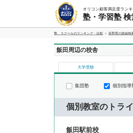
オリコン顧客満足度ランキ
塾・学習塾 検
塾、スクールのランキング・比較
長野県の路線検
飯田周辺の校舎
大学受験
集団塾
個別指導
個別教室のトラ
飯田駅前校