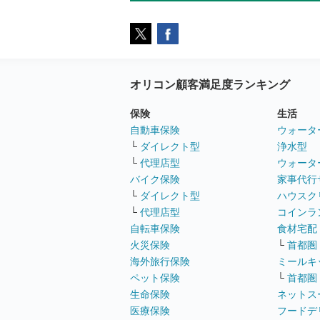
オリコン顧客満足度ランキング
保険
生活
自動車保険
ウォータ
└
ダイレクト型
浄水型
└
代理店型
ウォータ
バイク保険
家事代行
└
ダイレクト型
ハウスク
└
代理店型
コインラ
自転車保険
食材宅配
火災保険
└
首都圏
海外旅行保険
ミールキ
ペット保険
└
首都圏
生命保険
ネットス
医療保険
フードデ