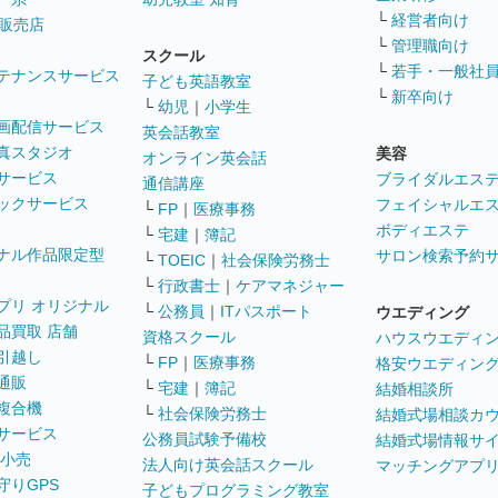
└
経営者向け
販売店
└
管理職向け
スクール
└
若手・一般社
テナンスサービス
子ども英語教室
└
新卒向け
└
幼児
｜
小学生
画配信サービス
英会話教室
真スタジオ
美容
オンライン英会話
サービス
ブライダルエス
通信講座
ックサービス
フェイシャルエ
└
FP
｜
医療事務
ボディエステ
└
宅建
｜
簿記
ナル作品限定型
サロン検索予約
└
TOEIC
｜
社会保険労務士
└
行政書士
｜
ケアマネジャー
プリ オリジナル
└
公務員
｜
ITパスポート
ウエディング
品買取 店舗
資格スクール
ハウスウエディ
引越し
└
FP
｜
医療事務
格安ウエディン
通販
└
宅建
｜
簿記
結婚相談所
複合機
└
社会保険労務士
結婚式場相談カ
サービス
公務員試験予備校
結婚式場情報サ
 小売
法人向け英会話スクール
マッチングアプ
守りGPS
子どもプログラミング教室