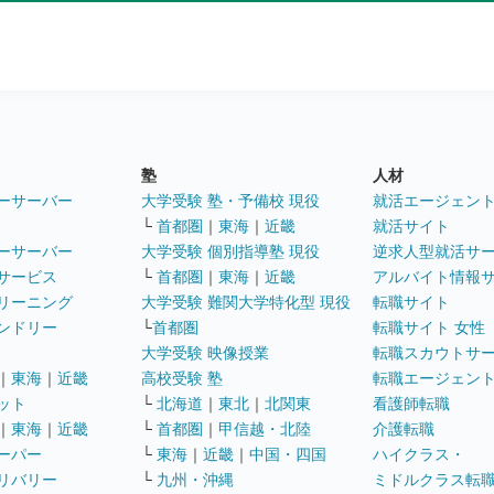
塾
人材
ーサーバー
大学受験 塾・予備校 現役
就活エージェン
└
首都圏
｜
東海
｜
近畿
就活サイト
ーサーバー
大学受験 個別指導塾 現役
逆求人型就活サ
サービス
└
首都圏
｜
東海
｜
近畿
アルバイト情報
リーニング
大学受験 難関大学特化型 現役
転職サイト
ンドリー
└
首都圏
転職サイト 女性
大学受験 映像授業
転職スカウトサ
｜
東海
｜
近畿
高校受験 塾
転職エージェン
ット
└
北海道
｜
東北
｜
北関東
看護師転職
｜
東海
｜
近畿
└
首都圏
｜
甲信越・北陸
介護転職
ーパー
└
東海
｜
近畿
｜
中国・四国
ハイクラス・
リバリー
└
九州・沖縄
ミドルクラス転