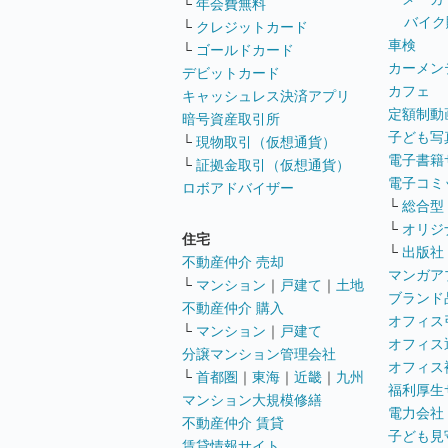
└
年会費無料
バイク
└
クレジットカード
車検
└
ゴールドカード
カーメン
デビットカード
カフェ
キャッシュレス決済アプリ
定額制動
暗号資産取引所
子ども写
└
現物取引（仮想通貨）
電子書籍
└
証拠金取引（仮想通貨）
電子コミ
ロボアドバイザー
└
総合型
└
オリジ
住宅
└
出版社
不動産仲介 売却
マンガア
└
マンション
｜
戸建て
｜
土地
ブランド
不動産仲介 購入
オフィス
└
マンション
｜
戸建て
オフィス
分譲マンション管理会社
オフィス
└
首都圏
｜
東海
｜
近畿
｜
九州
福利厚生
マンション大規模修繕
電力会社
不動産仲介 賃貸
子ども見
賃貸情報サイト