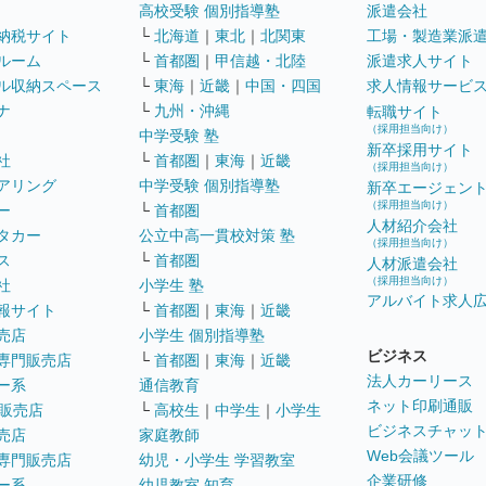
高校受験 個別指導塾
派遣会社
納税サイト
└
北海道
｜
東北
｜
北関東
工場・製造業派
ルーム
└
首都圏
｜
甲信越・北陸
派遣求人サイト
ル収納スペース
└
東海
｜
近畿
｜
中国・四国
求人情報サービ
ナ
└
九州・沖縄
転職サイト
（採用担当向け）
中学受験 塾
新卒採用サイト
社
└
首都圏
｜
東海
｜
近畿
（採用担当向け）
アリング
中学受験 個別指導塾
新卒エージェン
（採用担当向け）
ー
└
首都圏
人材紹介会社
タカー
公立中高一貫校対策 塾
（採用担当向け）
ス
└
首都圏
人材派遣会社
（採用担当向け）
社
小学生 塾
アルバイト求人
報サイト
└
首都圏
｜
東海
｜
近畿
売店
小学生 個別指導塾
ビジネス
専門販売店
└
首都圏
｜
東海
｜
近畿
法人カーリース
ー系
通信教育
ネット印刷通販
販売店
└
高校生
｜
中学生
｜
小学生
ビジネスチャッ
売店
家庭教師
Web会議ツール
専門販売店
幼児・小学生 学習教室
企業研修
ー系
幼児教室 知育