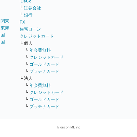
iDeCo
└
証券会社
└
銀行
｜
関東
FX
｜
東海
住宅ローン
四国
クレジットカード
全国
└ 個人
ス
└
年会費無料
└
クレジットカード
└
ゴールドカード
└
プラチナカード
└ 法人
└
年会費無料
└
クレジットカード
└
ゴールドカード
└
プラチナカード
© oricon ME inc.