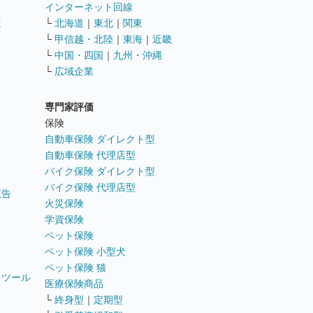
インターネット回線
遣
└
北海道
｜
東北
｜
関東
└
甲信越・北陸
｜
東海
｜
近畿
ス
└
中国・四国
｜
九州・沖縄
└
広域企業
専門家評価
ト
保険
自動車保険 ダイレクト型
自動車保険 代理店型
バイク保険 ダイレクト型
バイク保険 代理店型
広告
火災保険
学資保険
ペット保険
ペット保険 小型犬
ペット保険 猫
トツール
医療保険商品
└
終身型
｜
定期型