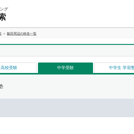
ング
索
索
飯田周辺の校舎一覧
高校受験
中学受験
中学生 学習
塾
イ