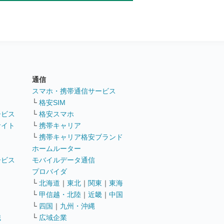
通信
ト
スマホ・携帯通信サービス
└
格安SIM
ービス
└
格安スマホ
サイト
└
携帯キャリア
└
携帯キャリア格安ブランド
ホームルーター
ービス
モバイルデータ通信
ト
プロバイダ
└
北海道
｜
東北
｜
関東
｜
東海
└
甲信越・北陸
｜
近畿
｜
中国
└
四国
｜
九州・沖縄
職
└
広域企業