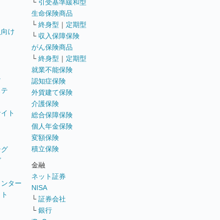
└
引受基準緩和型
生命保険商品
└
終身型
｜
定期型
員向け
└
収入保障保険
がん保険商品
└
終身型
｜
定期型
就業不能保険
テ
認知症保険
ステ
外貨建て保険
介護保険
サイト
総合保障保険
個人年金保険
変額保険
積立保険
ング
グ
金融
ネット証券
ウンター
NISA
イト
└
証券会社
リ
└
銀行