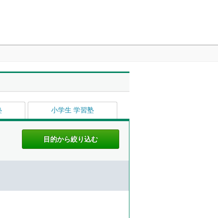
塾
小学生 学習塾