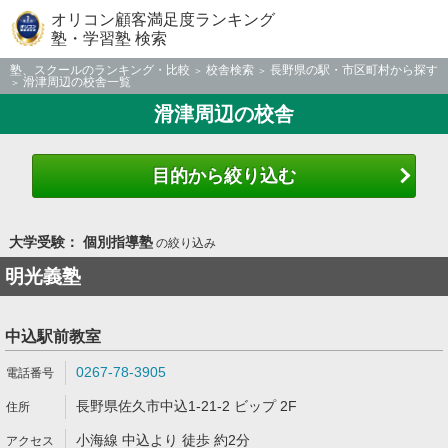
オリコン顧客満足度ランキング
塾・学習塾 検索
塾、スクールのランキング・比較
校舎検索
長野県の駅・市区町村から探す
滑津周辺の校舎一覧
滑津周辺の校舎
目的から絞り込む
大学受験： 個別指導塾
の絞り込み
明光義塾
中込駅前教室
0267-78-3905
長野県佐久市中込1-21-2 ビップ 2F
小海線 中込より 徒歩 約2分