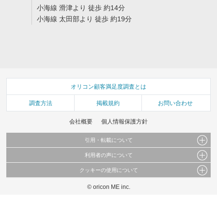
小海線 滑津より 徒歩 約14分
小海線 太田部より 徒歩 約19分
オリコン顧客満足度調査とは
調査方法
掲載規約
お問い合わせ
会社概要
個人情報保護方針
引用・転載について
利用者の声について
当サイトで公開されている情報（文字、写真、イラスト、画像データ等）及びこれらの配
置・編集および構造などについての著作権は株式会社oricon MEに帰属しております。
クッキーの使用について
当サイトに掲載している内容はすべてサービスの利用者が提出された見解・感想です。
これらの情報を権利者の許可なく無断転載・複製などの二次利用を行うことは固く禁じて
弊社が内容について正確性を含め一切保証するものではありません。
おります。
© oricon ME inc.
このサイトでは Cookie を使用して、ユーザーに合わせたコンテンツや広告の表示、ソー
弊社の見解・ 意見ではないことをご理解いただいた上でご覧ください。
シャル メディア機能の提供、広告の表示回数やクリック数の測定を行っています。
また、ユーザーによるサイトの利用状況についても情報を収集し、ソーシャル メディア
や広告配信、データ解析の各パートナーに提供しています。