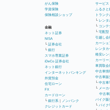
がん保険
サービス
学資保険
ふるさと
保険相談ショップ
トランク
└
レンタ
└
コンテ
金融
└
宅配型
ネット証券
引越し会
NISA
カーシェ
└
証券会社
レンタカ
└
銀行
格安レン
スマホ専業証券
カーリー
iDeCo 証券会社
車買取会
ネット銀行
中古車情
インターネットバンキング
中古車販
外貨預金
└
中古車
住宅ローン
└
メーカ
FX
中古車
カードローン
バイク販
└
銀行系
｜
ノンバンク
└
バイク
クレジットカード