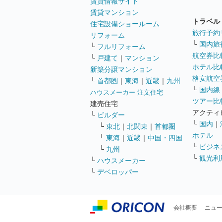
賃貸情報サイト
賃貸マンション
トラベル
住宅設備ショールーム
旅行予約
リフォーム
└
国内旅
└
フルリフォーム
航空券比
└
戸建て
｜
マンション
ホテル比
新築分譲マンション
格安航空券
└
首都圏
｜
東海
｜
近畿
｜
九州
└
国内線
ハウスメーカー 注文住宅
ツアー比
建売住宅
アクティ
└
ビルダー
└
国内
｜
└
東北
｜
北関東
｜
首都圏
ホテル
└
東海
｜
近畿
｜
中国・四国
└
ビジネ
└
九州
└
観光利
└
ハウスメーカー
└
デベロッパー
会社概要
ニュ