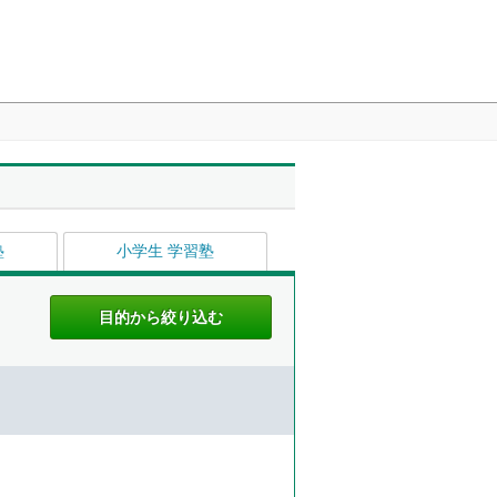
塾
小学生 学習塾