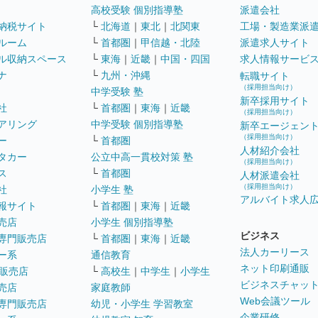
高校受験 個別指導塾
派遣会社
納税サイト
└
北海道
｜
東北
｜
北関東
工場・製造業派
ルーム
└
首都圏
｜
甲信越・北陸
派遣求人サイト
ル収納スペース
└
東海
｜
近畿
｜
中国・四国
求人情報サービ
ナ
└
九州・沖縄
転職サイト
（採用担当向け）
中学受験 塾
新卒採用サイト
社
└
首都圏
｜
東海
｜
近畿
（採用担当向け）
アリング
中学受験 個別指導塾
新卒エージェン
（採用担当向け）
ー
└
首都圏
人材紹介会社
タカー
公立中高一貫校対策 塾
（採用担当向け）
ス
└
首都圏
人材派遣会社
（採用担当向け）
社
小学生 塾
アルバイト求人
報サイト
└
首都圏
｜
東海
｜
近畿
売店
小学生 個別指導塾
ビジネス
専門販売店
└
首都圏
｜
東海
｜
近畿
法人カーリース
ー系
通信教育
ネット印刷通販
販売店
└
高校生
｜
中学生
｜
小学生
ビジネスチャッ
売店
家庭教師
Web会議ツール
専門販売店
幼児・小学生 学習教室
企業研修