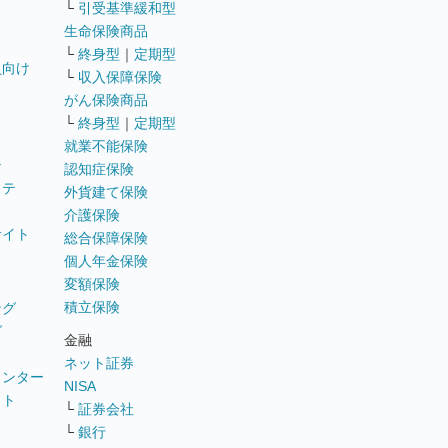
└
引受基準緩和型
生命保険商品
└
終身型
｜
定期型
員向け
└
収入保障保険
がん保険商品
└
終身型
｜
定期型
就業不能保険
テ
認知症保険
ステ
外貨建て保険
介護保険
サイト
総合保障保険
個人年金保険
変額保険
積立保険
ング
グ
金融
ネット証券
ウンター
NISA
イト
└
証券会社
リ
└
銀行