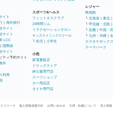
レジャー
スポーツ&ヘルス
映画館
サイト
フィットネスクラブ
└
北海道
｜
東北
行
｜
海外旅行
24時間ジム
└
甲信越・北陸
較サイト
リラクゼーションサロン
└
近畿
｜
中国・
較サイト
キッズスイミングスクール
└
九州・沖縄
｜
 LCC
└
幼児
｜
小学生
カラオケボック
｜
国際線
テーマパーク
較サイト
小売
ビティ予約サイト
家電量販店
海外
ドラッグストア
紳士服専門店
ス利用
スーツショップ
用
カー用品店
タイヤ専門店
ースリリース
個人情報保護方針
お問い合わせ
引用・転載について
求人情報