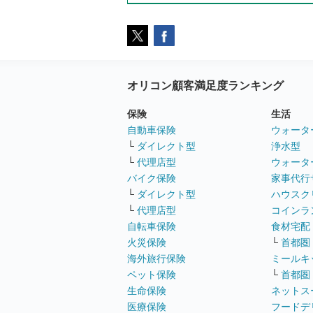
オリコン顧客満足度ランキング
保険
生活
自動車保険
ウォータ
└
ダイレクト型
浄水型
└
代理店型
ウォータ
バイク保険
家事代行
└
ダイレクト型
ハウスク
└
代理店型
コインラ
自転車保険
食材宅配
火災保険
└
首都圏
海外旅行保険
ミールキ
ペット保険
└
首都圏
生命保険
ネットス
医療保険
フードデ