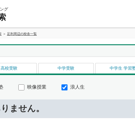
ング
索
索
足利周辺の校舎一覧
高校受験
中学受験
中学生 学習
塾
映像授業
浪人生
ありません。