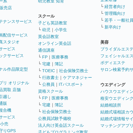
ー系
幼児教室 知育
└
経営者向け
販売店
└
管理職向け
スクール
└
若手・一般社
テナンスサービス
子ども英語教室
└
新卒向け
└
幼児
｜
小学生
画配信サービス
英会話教室
真スタジオ
美容
オンライン英会話
サービス
ブライダルエス
通信講座
ックサービス
フェイシャルエ
└
FP
｜
医療事務
ボディエステ
└
宅建
｜
簿記
ナル作品限定型
サロン検索予約
└
TOEIC
｜
社会保険労務士
└
行政書士
｜
ケアマネジャー
プリ オリジナル
└
公務員
｜
ITパスポート
ウエディング
品買取 店舗
資格スクール
ハウスウエディ
引越し
└
FP
｜
医療事務
格安ウエディン
通販
└
宅建
｜
簿記
結婚相談所
複合機
└
社会保険労務士
結婚式場相談カ
サービス
公務員試験予備校
結婚式場情報サ
 小売
法人向け英会話スクール
マッチングアプ
守りGPS
子どもプログラミング教室