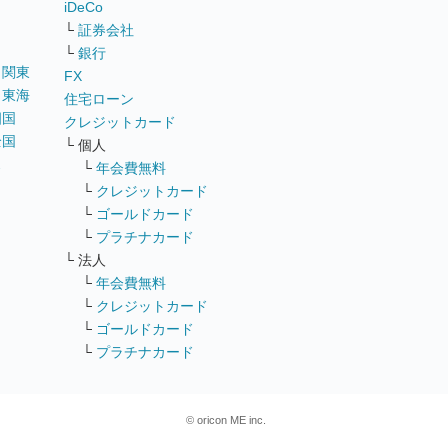
iDeCo
└
証券会社
└
銀行
｜
関東
FX
｜
東海
住宅ローン
四国
クレジットカード
全国
└ 個人
ス
└
年会費無料
└
クレジットカード
└
ゴールドカード
└
プラチナカード
└ 法人
└
年会費無料
└
クレジットカード
└
ゴールドカード
└
プラチナカード
© oricon ME inc.