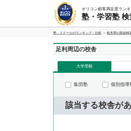
オリコン顧客満足度ランキ
塾・学習塾 検
塾、スクールのランキング・比較
栃木県の路線検
足利周辺の校舎
大学受験
集団塾
個別指導
該当する校舎が