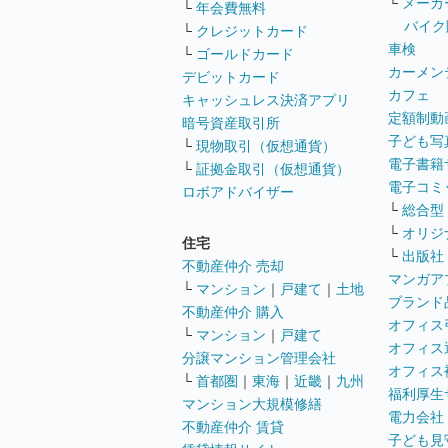
└
メーカ
└
年会費無料
バイク
└
クレジットカード
車検
└
ゴールドカード
カーメン
デビットカード
カフェ
キャッシュレス決済アプリ
定額制動
暗号資産取引所
子ども写
└
現物取引（仮想通貨）
電子書籍
└
証拠金取引（仮想通貨）
電子コミ
ロボアドバイザー
└
総合型
└
オリジ
住宅
└
出版社
不動産仲介 売却
マンガア
└
マンション
｜
戸建て
｜
土地
ブランド
不動産仲介 購入
オフィス
└
マンション
｜
戸建て
オフィス
分譲マンション管理会社
オフィス
└
首都圏
｜
東海
｜
近畿
｜
九州
福利厚生
マンション大規模修繕
電力会社
不動産仲介 賃貸
子ども見