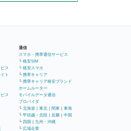
通信
ト
スマホ・携帯通信サービス
└
格安SIM
ービス
└
格安スマホ
サイト
└
携帯キャリア
└
携帯キャリア格安ブランド
ホームルーター
ービス
モバイルデータ通信
ト
プロバイダ
└
北海道
｜
東北
｜
関東
｜
東海
└
甲信越・北陸
｜
近畿
｜
中国
└
四国
｜
九州・沖縄
職
└
広域企業