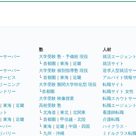
塾
人材
ーサーバー
大学受験 塾・予備校 現役
就活エージェン
└
首都圏
｜
東海
｜
近畿
就活サイト
ーサーバー
大学受験 個別指導塾 現役
逆求人型就活サ
サービス
└
首都圏
｜
東海
｜
近畿
アルバイト情報
リーニング
大学受験 難関大学特化型 現役
転職サイト
ンドリー
└
首都圏
転職サイト 女性
大学受験 映像授業
転職スカウトサ
｜
東海
｜
近畿
高校受験 塾
転職エージェン
ット
└
北海道
｜
東北
｜
北関東
看護師転職
｜
東海
｜
近畿
└
首都圏
｜
甲信越・北陸
介護転職
ーパー
└
東海
｜
近畿
｜
中国・四国
ハイクラス・
リバリー
└
九州・沖縄
ミドルクラス転