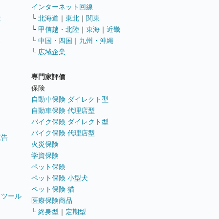
インターネット回線
遣
└
北海道
｜
東北
｜
関東
└
甲信越・北陸
｜
東海
｜
近畿
ス
└
中国・四国
｜
九州・沖縄
└
広域企業
専門家評価
ト
保険
自動車保険 ダイレクト型
自動車保険 代理店型
バイク保険 ダイレクト型
バイク保険 代理店型
広告
火災保険
学資保険
ペット保険
ペット保険 小型犬
ペット保険 猫
トツール
医療保険商品
└
終身型
｜
定期型