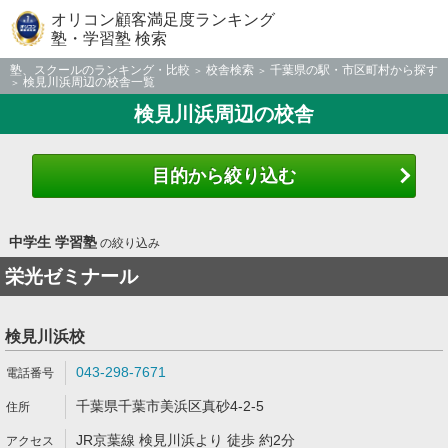
オリコン顧客満足度ランキング
塾・学習塾 検索
塾、スクールのランキング・比較
校舎検索
千葉県の駅・市区町村から探す
検見川浜周辺の校舎一覧
検見川浜周辺の校舎
目的から絞り込む
中学生 学習塾
の絞り込み
栄光ゼミナール
検見川浜校
043-298-7671
千葉県千葉市美浜区真砂4-2-5
JR京葉線 検見川浜より 徒歩 約2分