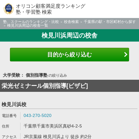
オリコン顧客満足度ランキング
塾・学習塾 検索
塾、スクールのランキング・比較
校舎検索
千葉県の駅・市区町村から探す
検見川浜周辺の校舎一覧
検見川浜周辺の校舎
目的から絞り込む
大学受験： 個別指導塾
の絞り込み
栄光ゼミナール個別指導[ビザビ]
検見川浜校
043-270-5020
千葉県千葉市美浜区真砂4-2-5
JR京葉線 検見川浜より 徒歩 約2分