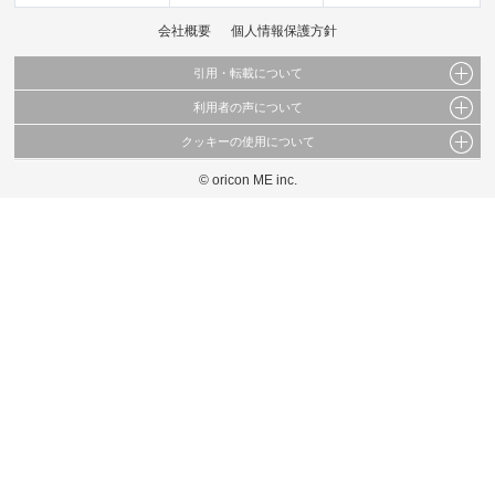
会社概要
個人情報保護方針
引用・転載について
利用者の声について
当サイトで公開されている情報（文字、写真、イラスト、画像データ等）及びこれらの配
置・編集および構造などについての著作権は株式会社oricon MEに帰属しております。
クッキーの使用について
当サイトに掲載している内容はすべてサービスの利用者が提出された見解・感想です。
これらの情報を権利者の許可なく無断転載・複製などの二次利用を行うことは固く禁じて
弊社が内容について正確性を含め一切保証するものではありません。
おります。
© oricon ME inc.
このサイトでは Cookie を使用して、ユーザーに合わせたコンテンツや広告の表示、ソー
弊社の見解・ 意見ではないことをご理解いただいた上でご覧ください。
シャル メディア機能の提供、広告の表示回数やクリック数の測定を行っています。
また、ユーザーによるサイトの利用状況についても情報を収集し、ソーシャル メディア
や広告配信、データ解析の各パートナーに提供しています。
各パートナーは、この情報とユーザーが各パートナーに提供した他の情報や、ユーザーが
各パートナーのサービスを使用したときに収集した他の情報を組み合わせて使用すること
があります。