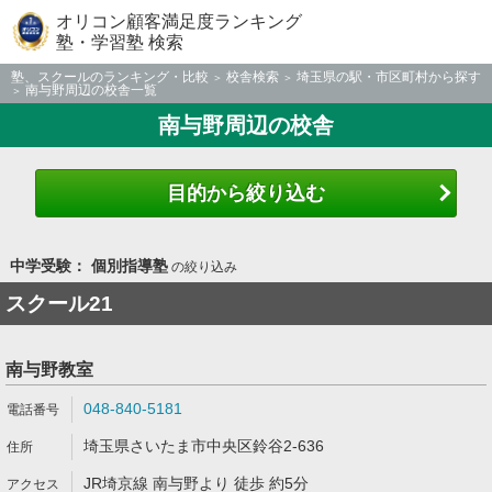
オリコン顧客満足度ランキング
塾・学習塾 検索
塾、スクールのランキング・比較
校舎検索
埼玉県の駅・市区町村から探す
南与野周辺の校舎一覧
南与野周辺の校舎
目的から絞り込む
中学受験： 個別指導塾
の絞り込み
スクール21
南与野教室
048-840-5181
埼玉県さいたま市中央区鈴谷2-636
JR埼京線 南与野より 徒歩 約5分