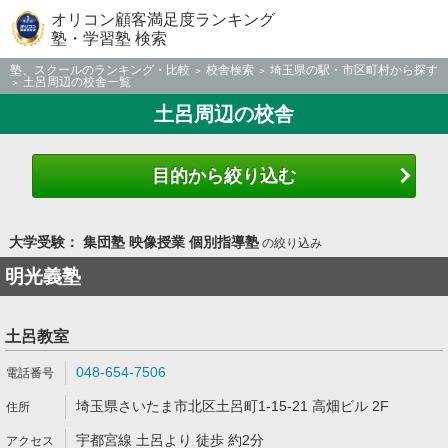
オリコン顧客満足度ランキング
塾・学習塾 検索
塾、スクールのランキング・比較
校舎検索
埼玉県の駅・市区町村から探す
土呂周辺の校舎一覧
土呂周辺の校舎
目的から絞り込む
大学受験： 集団塾 映像授業 個別指導塾
の絞り込み
明光義塾
土呂教室
048-654-7506
埼玉県さいたま市北区土呂町1-15-21 高畑ビル 2F
宇都宮線 土呂より 徒歩 約2分