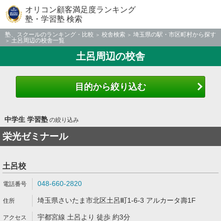
オリコン顧客満足度ランキング
塾・学習塾 検索
塾、スクールのランキング・比較
校舎検索
埼玉県の駅・市区町村から探す
土呂周辺の校舎一覧
土呂周辺の校舎
目的から絞り込む
中学生 学習塾
の絞り込み
栄光ゼミナール
土呂校
048-660-2820
埼玉県さいたま市北区土呂町1-6-3 アルカータ壽1F
宇都宮線 土呂より 徒歩 約3分