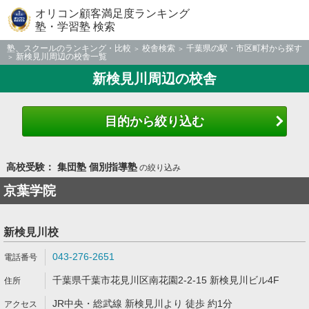
オリコン顧客満足度ランキング
塾・学習塾 検索
塾、スクールのランキング・比較
校舎検索
千葉県の駅・市区町村から探す
新検見川周辺の校舎一覧
新検見川周辺の校舎
目的から絞り込む
高校受験： 集団塾 個別指導塾
の絞り込み
京葉学院
新検見川校
043-276-2651
千葉県千葉市花見川区南花園2-2-15 新検見川ビル4F
JR中央・総武線 新検見川より 徒歩 約1分