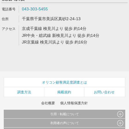
043-303-5455
千葉県千葉市美浜区真砂2-24-13
京成千葉線 検見川より 徒歩 約14分
JR中央・総武線 新検見川より 徒歩 約14分
JR京葉線 検見川浜より 徒歩 約16分
オリコン顧客満足度調査とは
調査方法
掲載規約
お問い合わせ
会社概要
個人情報保護方針
引用・転載について
利用者の声について
当サイトで公開されている情報（文字、写真、イラスト、画像データ等）及びこれらの配