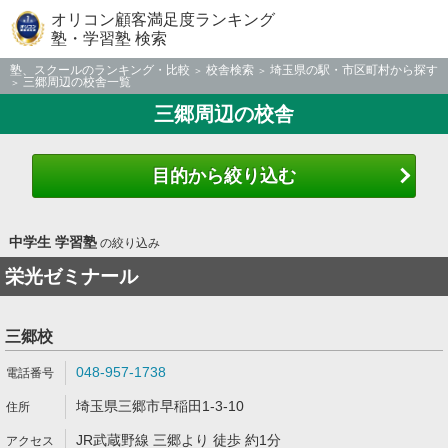
オリコン顧客満足度ランキング
塾・学習塾 検索
塾、スクールのランキング・比較
校舎検索
埼玉県の駅・市区町村から探す
三郷周辺の校舎一覧
三郷周辺の校舎
目的から絞り込む
中学生 学習塾
の絞り込み
栄光ゼミナール
三郷校
048-957-1738
埼玉県三郷市早稲田1-3-10
JR武蔵野線 三郷より 徒歩 約1分