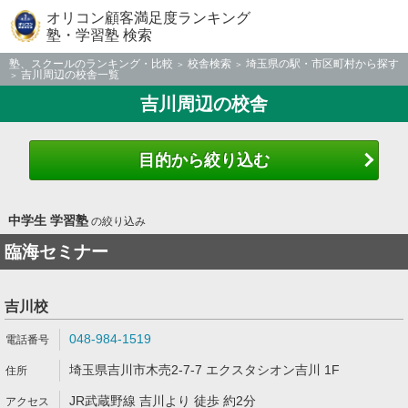
オリコン顧客満足度ランキング
塾・学習塾 検索
塾、スクールのランキング・比較
校舎検索
埼玉県の駅・市区町村から探す
吉川周辺の校舎一覧
吉川周辺の校舎
目的から絞り込む
中学生 学習塾
の絞り込み
臨海セミナー
吉川校
048-984-1519
埼玉県吉川市木売2-7-7 エクスタシオン吉川 1F
JR武蔵野線 吉川より 徒歩 約2分