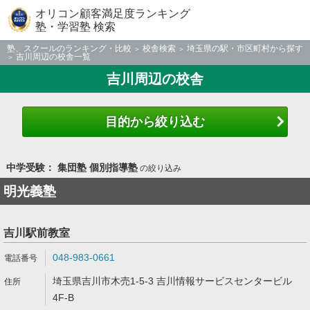
オリコン顧客満足度ランキング
塾・学習塾 検索
塾、スクールのランキング・比較
校舎検索
埼玉県の駅・市区町村から探す
吉川周辺の校舎一覧
吉川周辺の校舎
目的から絞り込む
中学受験： 集団塾 個別指導塾
の絞り込み
明光義塾
吉川駅前教室
048-983-0661
埼玉県吉川市木売1-5-3 吉川情報サービスセンタービル
4F-B