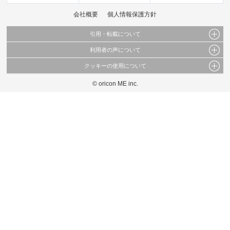
会社概要
個人情報保護方針
引用・転載について
利用者の声について
当サイトで公開されている情報（文字、写真、イラスト、画像データ等）及びこれらの配
置・編集および構造などについての著作権は株式会社oricon MEに帰属しております。
クッキーの使用について
当サイトに掲載している内容はすべてサービスの利用者が提出された見解・感想です。
これらの情報を権利者の許可なく無断転載・複製などの二次利用を行うことは固く禁じて
弊社が内容について正確性を含め一切保証するものではありません。
おります。
© oricon ME inc.
このサイトでは Cookie を使用して、ユーザーに合わせたコンテンツや広告の表示、ソー
弊社の見解・ 意見ではないことをご理解いただいた上でご覧ください。
シャル メディア機能の提供、広告の表示回数やクリック数の測定を行っています。
また、ユーザーによるサイトの利用状況についても情報を収集し、ソーシャル メディア
や広告配信、データ解析の各パートナーに提供しています。
各パートナーは、この情報とユーザーが各パートナーに提供した他の情報や、ユーザーが
各パートナーのサービスを使用したときに収集した他の情報を組み合わせて使用すること
があります。