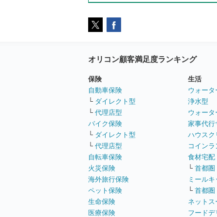
オリコン顧客満足度ランキング
保険
生活
自動車保険
ウォータ
└
ダイレクト型
浄水型
└
代理店型
ウォータ
バイク保険
家事代行
└
ダイレクト型
ハウスク
└
代理店型
コインラ
自転車保険
食材宅配
火災保険
└
首都圏
海外旅行保険
ミールキ
ペット保険
└
首都圏
生命保険
ネットス
医療保険
フードデ