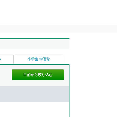
塾
小学生 学習塾