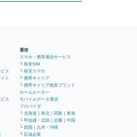
通信
ト
スマホ・携帯通信サービス
└
格安SIM
ービス
└
格安スマホ
サイト
└
携帯キャリア
└
携帯キャリア格安ブランド
ホームルーター
ービス
モバイルデータ通信
ト
プロバイダ
└
北海道
｜
東北
｜
関東
｜
東海
└
甲信越・北陸
｜
近畿
｜
中国
└
四国
｜
九州・沖縄
職
└
広域企業