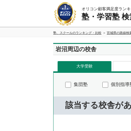
オリコン顧客満足度ランキ
塾・学習塾 検
塾、スクールのランキング・比較
宮城県の路線検
岩沼周辺の校舎
大学受験
集団塾
個別指導
該当する校舎が