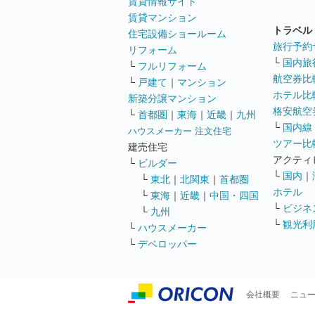
賃貸情報サイト
賃貸マンション
トラベル
住宅設備ショールーム
旅行予約
リフォーム
└
国内旅
└
フルリフォーム
航空券比
└
戸建て
｜
マンション
ホテル比
新築分譲マンション
格安航空券
└
首都圏
｜
東海
｜
近畿
｜
九州
└
国内線
ハウスメーカー 注文住宅
ツアー比
建売住宅
アクティ
└
ビルダー
└
国内
｜
└
東北
｜
北関東
｜
首都圏
ホテル
└
東海
｜
近畿
｜
中国・四国
└
ビジネ
└
九州
└
観光利
└
ハウスメーカー
└
デベロッパー
会社概要
ニュ