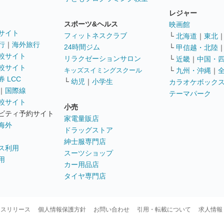
レジャー
スポーツ&ヘルス
映画館
サイト
フィットネスクラブ
└
北海道
｜
東北
行
｜
海外旅行
24時間ジム
└
甲信越・北陸
較サイト
リラクゼーションサロン
└
近畿
｜
中国・
較サイト
キッズスイミングスクール
└
九州・沖縄
｜
 LCC
└
幼児
｜
小学生
カラオケボック
｜
国際線
テーマパーク
較サイト
小売
ビティ予約サイト
家電量販店
海外
ドラッグストア
紳士服専門店
ス利用
スーツショップ
用
カー用品店
タイヤ専門店
ースリリース
個人情報保護方針
お問い合わせ
引用・転載について
求人情報