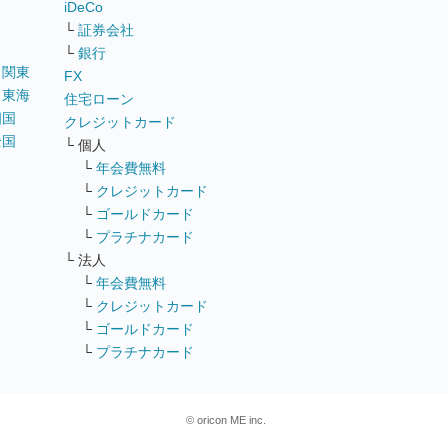
iDeCo
└
証券会社
└
銀行
｜
関東
FX
｜
東海
住宅ローン
四国
クレジットカード
全国
└ 個人
ス
└
年会費無料
└
クレジットカード
└
ゴールドカード
└
プラチナカード
└ 法人
└
年会費無料
└
クレジットカード
└
ゴールドカード
└
プラチナカード
© oricon ME inc.