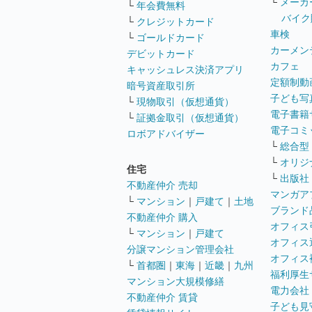
└
メーカ
└
年会費無料
バイク
└
クレジットカード
車検
└
ゴールドカード
カーメン
デビットカード
カフェ
キャッシュレス決済アプリ
定額制動
暗号資産取引所
子ども写
└
現物取引（仮想通貨）
電子書籍
└
証拠金取引（仮想通貨）
電子コミ
ロボアドバイザー
└
総合型
└
オリジ
住宅
└
出版社
不動産仲介 売却
マンガア
└
マンション
｜
戸建て
｜
土地
ブランド
不動産仲介 購入
オフィス
└
マンション
｜
戸建て
オフィス
分譲マンション管理会社
オフィス
└
首都圏
｜
東海
｜
近畿
｜
九州
福利厚生
マンション大規模修繕
電力会社
不動産仲介 賃貸
子ども見