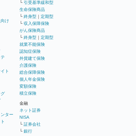
└
引受基準緩和型
生命保険商品
└
終身型
｜
定期型
員向け
└
収入保障保険
がん保険商品
└
終身型
｜
定期型
就業不能保険
テ
認知症保険
ステ
外貨建て保険
介護保険
サイト
総合保障保険
個人年金保険
変額保険
積立保険
ング
グ
金融
ネット証券
ウンター
NISA
イト
└
証券会社
リ
└
銀行