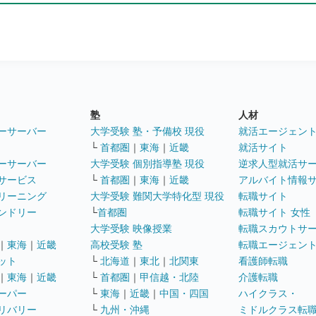
塾
人材
ーサーバー
大学受験 塾・予備校 現役
就活エージェン
└
首都圏
｜
東海
｜
近畿
就活サイト
ーサーバー
大学受験 個別指導塾 現役
逆求人型就活サ
サービス
└
首都圏
｜
東海
｜
近畿
アルバイト情報
リーニング
大学受験 難関大学特化型 現役
転職サイト
ンドリー
└
首都圏
転職サイト 女性
大学受験 映像授業
転職スカウトサ
｜
東海
｜
近畿
高校受験 塾
転職エージェン
ット
└
北海道
｜
東北
｜
北関東
看護師転職
｜
東海
｜
近畿
└
首都圏
｜
甲信越・北陸
介護転職
ーパー
└
東海
｜
近畿
｜
中国・四国
ハイクラス・
リバリー
└
九州・沖縄
ミドルクラス転