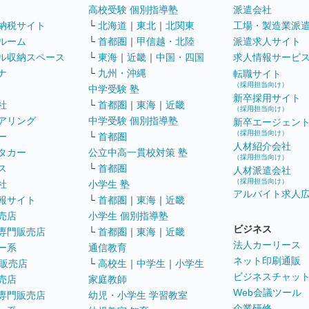
高校受験 個別指導塾
派遣会社
納税サイト
└
北海道
｜
東北
｜
北関東
工場・製造業派
ルーム
└
首都圏
｜
甲信越・北陸
派遣求人サイト
ル収納スペース
└
東海
｜
近畿
｜
中国・四国
求人情報サービ
ナ
└
九州・沖縄
転職サイト
（採用担当向け）
中学受験 塾
新卒採用サイト
社
└
首都圏
｜
東海
｜
近畿
（採用担当向け）
アリング
中学受験 個別指導塾
新卒エージェン
（採用担当向け）
ー
└
首都圏
人材紹介会社
タカー
公立中高一貫校対策 塾
（採用担当向け）
ス
└
首都圏
人材派遣会社
（採用担当向け）
社
小学生 塾
アルバイト求人
報サイト
└
首都圏
｜
東海
｜
近畿
売店
小学生 個別指導塾
ビジネス
専門販売店
└
首都圏
｜
東海
｜
近畿
法人カーリース
ー系
通信教育
ネット印刷通販
販売店
└
高校生
｜
中学生
｜
小学生
ビジネスチャッ
売店
家庭教師
Web会議ツール
専門販売店
幼児・小学生 学習教室
企業研修