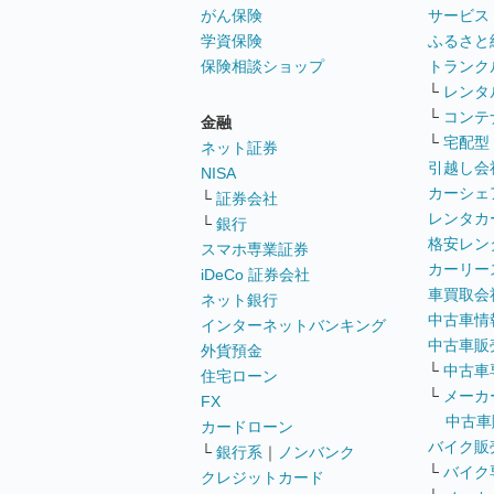
がん保険
サービス
学資保険
ふるさと
保険相談ショップ
トランク
└
レンタ
└
コンテ
金融
└
宅配型
ネット証券
引越し会
NISA
カーシェ
└
証券会社
レンタカ
└
銀行
格安レン
スマホ専業証券
カーリー
iDeCo 証券会社
車買取会
ネット銀行
中古車情
インターネットバンキング
中古車販
外貨預金
└
中古車
住宅ローン
└
メーカ
FX
中古車
カードローン
バイク販
└
銀行系
｜
ノンバンク
└
バイク
クレジットカード