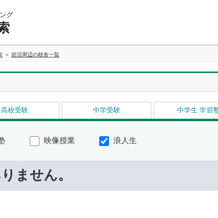
ング
索
索
岩沼周辺の校舎一覧
高校受験
中学受験
中学生 学習
塾
映像授業
浪人生
ありません。