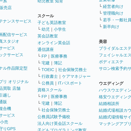
ー系
幼児教室 知育
└
経営者向け
販売店
└
管理職向け
スクール
└
若手・一般社
テナンスサービス
子ども英語教室
└
新卒向け
└
幼児
｜
小学生
画配信サービス
英会話教室
真スタジオ
美容
オンライン英会話
サービス
ブライダルエス
通信講座
ックサービス
フェイシャルエ
└
FP
｜
医療事務
ボディエステ
└
宅建
｜
簿記
ナル作品限定型
サロン検索予約
└
TOEIC
｜
社会保険労務士
└
行政書士
｜
ケアマネジャー
プリ オリジナル
└
公務員
｜
ITパスポート
ウエディング
品買取 店舗
資格スクール
ハウスウエディ
引越し
└
FP
｜
医療事務
格安ウエディン
通販
└
宅建
｜
簿記
結婚相談所
複合機
└
社会保険労務士
結婚式場相談カ
サービス
公務員試験予備校
結婚式場情報サ
 小売
法人向け英会話スクール
マッチングアプ
守りGPS
子どもプログラミング教室