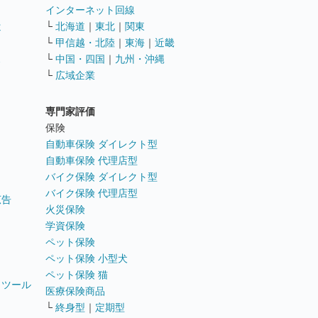
インターネット回線
遣
└
北海道
｜
東北
｜
関東
└
甲信越・北陸
｜
東海
｜
近畿
ス
└
中国・四国
｜
九州・沖縄
└
広域企業
専門家評価
ト
保険
自動車保険 ダイレクト型
自動車保険 代理店型
バイク保険 ダイレクト型
バイク保険 代理店型
広告
火災保険
学資保険
ペット保険
ペット保険 小型犬
ペット保険 猫
トツール
医療保険商品
└
終身型
｜
定期型