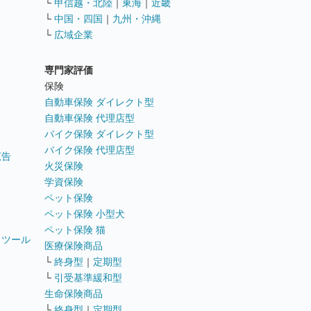
└
甲信越・北陸
｜
東海
｜
近畿
ス
└
中国・四国
｜
九州・沖縄
└
広域企業
専門家評価
ト
保険
自動車保険 ダイレクト型
自動車保険 代理店型
バイク保険 ダイレクト型
バイク保険 代理店型
広告
火災保険
学資保険
ペット保険
ペット保険 小型犬
ペット保険 猫
トツール
医療保険商品
└
終身型
｜
定期型
└
引受基準緩和型
生命保険商品
└
終身型
｜
定期型