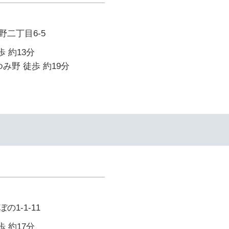
二丁目6-5
歩 約13分
み野 徒歩 約19分
イ
1-1-11
歩 約17分