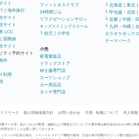
サイト
フィットネスクラブ
└
北海道
｜
東北
行
｜
海外旅行
24時間ジム
└
甲信越・北陸
較サイト
リラクゼーションサロン
└
近畿
｜
中国・
較サイト
キッズスイミングスクール
└
九州・沖縄
｜
 LCC
└
幼児
｜
小学生
カラオケボック
｜
国際線
テーマパーク
較サイト
小売
ビティ予約サイト
家電量販店
海外
ドラッグストア
紳士服専門店
ス利用
スーツショップ
用
カー用品店
タイヤ専門店
ースリリース
個人情報保護方針
お問い合わせ
引用・転載について
求人情報
データ等）及びこれらの配置・編集および構造などについての著作権は株式会社oricon MEに帰
次利用を行うことは固く禁じております。
せたコンテンツや広告の表示、ソーシャル メディア機能の提供、広告の表示回数やクリック数の測定を