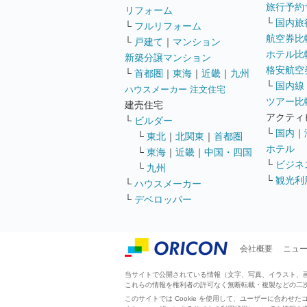
旅行予約
リフォーム
└
国内旅
└
フルリフォーム
航空券比
└
戸建て
｜
マンション
ホテル比
新築分譲マンション
格安航空券
└
首都圏
｜
東海
｜
近畿
｜
九州
└
国内線
ハウスメーカー 注文住宅
ツアー比
建売住宅
アクティ
└
ビルダー
└
国内
｜
└
東北
｜
北関東
｜
首都圏
ホテル
└
東海
｜
近畿
｜
中国・四国
└
ビジネ
└
九州
└
観光利
└
ハウスメーカー
└
デベロッパー
会社概要
ニュ
当サイトで公開されている情報（文字、写真、イラスト、画像
これらの情報を権利者の許可なく無断転載・複製などの二
このサイトでは Cookie を使用して、ユーザーに合わ