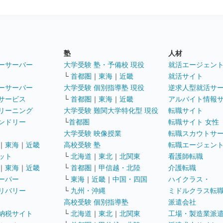
塾
人材
ーサーバー
大学受験 塾・予備校 現役
就活エージェン
└
首都圏
｜
東海
｜
近畿
就活サイト
ーサーバー
大学受験 個別指導塾 現役
逆求人型就活サ
サービス
└
首都圏
｜
東海
｜
近畿
アルバイト情報
リーニング
大学受験 難関大学特化型 現役
転職サイト
ンドリー
└
首都圏
転職サイト 女性
大学受験 映像授業
転職スカウトサ
｜
東海
｜
近畿
高校受験 塾
転職エージェン
ット
└
北海道
｜
東北
｜
北関東
看護師転職
｜
東海
｜
近畿
└
首都圏
｜
甲信越・北陸
介護転職
ーパー
└
東海
｜
近畿
｜
中国・四国
ハイクラス・
リバリー
└
九州・沖縄
ミドルクラス転
高校受験 個別指導塾
派遣会社
納税サイト
└
北海道
｜
東北
｜
北関東
工場・製造業派