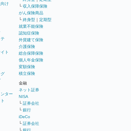
員向け
└
収入保障保険
がん保険商品
└
終身型
｜
定期型
就業不能保険
テ
認知症保険
ステ
外貨建て保険
介護保険
サイト
総合保障保険
個人年金保険
変額保険
積立保険
ング
グ
金融
ネット証券
ウンター
NISA
イト
└
証券会社
リ
└
銀行
iDeCo
└
証券会社
└
銀行