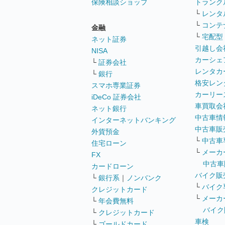
保険相談ショップ
トランク
└
レンタ
└
コンテ
金融
└
宅配型
ネット証券
引越し会
NISA
カーシェ
└
証券会社
レンタカ
└
銀行
格安レン
スマホ専業証券
カーリー
iDeCo 証券会社
車買取会
ネット銀行
中古車情
インターネットバンキング
中古車販
外貨預金
└
中古車
住宅ローン
└
メーカ
FX
中古車
カードローン
バイク販
└
銀行系
｜
ノンバンク
└
バイク
クレジットカード
└
メーカ
└
年会費無料
バイク
└
クレジットカード
車検
└
ゴールドカード