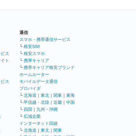
通信
ト
スマホ・携帯通信サービス
└
格安SIM
ービス
└
格安スマホ
サイト
└
携帯キャリア
└
携帯キャリア格安ブランド
ホームルーター
ービス
モバイルデータ通信
ト
プロバイダ
└
北海道
｜
東北
｜
関東
｜
東海
└
甲信越・北陸
｜
近畿
｜
中国
└
四国
｜
九州・沖縄
職
└
広域企業
インターネット回線
遣
└
北海道
｜
東北
｜
関東