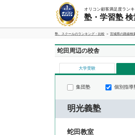
オリコン顧客満足度ランキ
塾・学習塾 検
塾、スクールのランキング・比較
宮城県の路線検
蛇田周辺の校舎
大学受験
集団塾
個別指導
明光義塾
蛇田教室