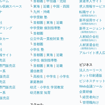
ルーム
└
首都圏
｜
甲信越・北陸
派遣求人サイト
ル収納スペース
└
東海
｜
近畿
｜
中国・四国
求人情報サービ
ナ
└
九州・沖縄
転職サイト
（採用担当向け）
中学受験 塾
新卒採用サイト
社
└
首都圏
｜
東海
｜
近畿
（採用担当向け）
アリング
中学受験 個別指導塾
新卒エージェン
（採用担当向け）
ー
└
首都圏
人材紹介会社
タカー
公立中高一貫校対策 塾
（採用担当向け）
ス
└
首都圏
人材派遣会社
（採用担当向け）
社
小学生 塾
アルバイト求人
報サイト
└
首都圏
｜
東海
｜
近畿
売店
小学生 個別指導塾
ビジネス
専門販売店
└
首都圏
｜
東海
｜
近畿
法人カーリース
ー系
通信教育
ネット印刷通販
販売店
└
高校生
｜
中学生
｜
小学生
ビジネスチャッ
売店
家庭教師
Web会議ツール
専門販売店
幼児・小学生 学習教室
企業研修
ー系
幼児教室 知育
└
経営者向け
販売店
└
管理職向け
スクール