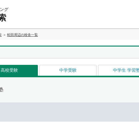
ング
索
索
蛇田周辺の校舎一覧
高校受験
中学受験
中学生 学習
塾