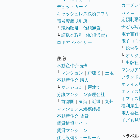
カーメン
デビットカード
カフェ
キャッシュレス決済アプリ
定額制動
暗号資産取引所
子ども写
└
現物取引（仮想通貨）
電子書籍
└
証拠金取引（仮想通貨）
電子コミ
ロボアドバイザー
└
総合型
└
オリジ
住宅
└
出版社
不動産仲介 売却
マンガア
└
マンション
｜
戸建て
｜
土地
ブランド
不動産仲介 購入
オフィス
└
マンション
｜
戸建て
オフィス
分譲マンション管理会社
オフィス
└
首都圏
｜
東海
｜
近畿
｜
九州
福利厚生
マンション大規模修繕
電力会社
不動産仲介 賃貸
子ども見
賃貸情報サイト
賃貸マンション
トラベル
住宅設備ショールーム