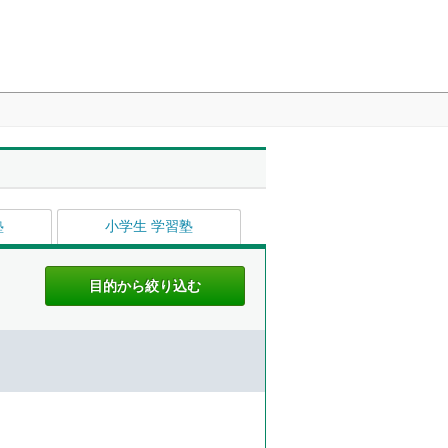
塾
小学生 学習塾