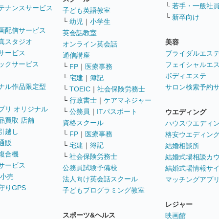
└
若手・一般社
テナンスサービス
子ども英語教室
└
新卒向け
└
幼児
｜
小学生
画配信サービス
英会話教室
真スタジオ
美容
オンライン英会話
サービス
ブライダルエス
通信講座
ックサービス
フェイシャルエ
└
FP
｜
医療事務
ボディエステ
└
宅建
｜
簿記
ナル作品限定型
サロン検索予約
└
TOEIC
｜
社会保険労務士
└
行政書士
｜
ケアマネジャー
プリ オリジナル
└
公務員
｜
ITパスポート
ウエディング
品買取 店舗
資格スクール
ハウスウエディ
引越し
└
FP
｜
医療事務
格安ウエディン
通販
└
宅建
｜
簿記
結婚相談所
複合機
└
社会保険労務士
結婚式場相談カ
サービス
公務員試験予備校
結婚式場情報サ
 小売
法人向け英会話スクール
マッチングアプ
守りGPS
子どもプログラミング教室
レジャー
スポーツ&ヘルス
映画館