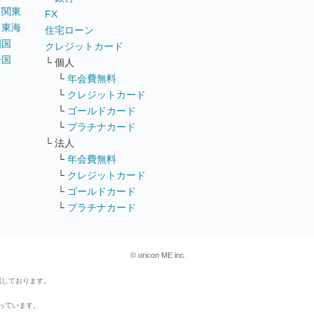
｜
関東
FX
｜
東海
住宅ローン
四国
クレジットカード
全国
└ 個人
ス
└
年会費無料
└
クレジットカード
└
ゴールドカード
└
プラチナカード
└ 法人
└
年会費無料
└
クレジットカード
└
ゴールドカード
└
プラチナカード
© oricon ME inc.
属しております。
行っています。