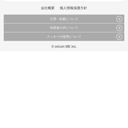
会社概要
個人情報保護方針
引用・転載について
利用者の声について
当サイトで公開されている情報（文字、写真、イラスト、画像データ等）及びこれらの配
置・編集および構造などについての著作権は株式会社oricon MEに帰属しております。
クッキーの使用について
当サイトに掲載している内容はすべてサービスの利用者が提出された見解・感想です。
これらの情報を権利者の許可なく無断転載・複製などの二次利用を行うことは固く禁じて
弊社が内容について正確性を含め一切保証するものではありません。
おります。
© oricon ME inc.
このサイトでは Cookie を使用して、ユーザーに合わせたコンテンツや広告の表示、ソー
弊社の見解・ 意見ではないことをご理解いただいた上でご覧ください。
シャル メディア機能の提供、広告の表示回数やクリック数の測定を行っています。
また、ユーザーによるサイトの利用状況についても情報を収集し、ソーシャル メディア
や広告配信、データ解析の各パートナーに提供しています。
各パートナーは、この情報とユーザーが各パートナーに提供した他の情報や、ユーザーが
各パートナーのサービスを使用したときに収集した他の情報を組み合わせて使用すること
があります。