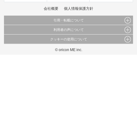
会社概要
個人情報保護方針
引用・転載について
利用者の声について
当サイトで公開されている情報（文字、写真、イラスト、画像データ等）及びこれらの配
置・編集および構造などについての著作権は株式会社oricon MEに帰属しております。
クッキーの使用について
当サイトに掲載している内容はすべてサービスの利用者が提出された見解・感想です。
これらの情報を権利者の許可なく無断転載・複製などの二次利用を行うことは固く禁じて
弊社が内容について正確性を含め一切保証するものではありません。
おります。
© oricon ME inc.
このサイトでは Cookie を使用して、ユーザーに合わせたコンテンツや広告の表示、ソー
弊社の見解・ 意見ではないことをご理解いただいた上でご覧ください。
シャル メディア機能の提供、広告の表示回数やクリック数の測定を行っています。
また、ユーザーによるサイトの利用状況についても情報を収集し、ソーシャル メディア
や広告配信、データ解析の各パートナーに提供しています。
各パートナーは、この情報とユーザーが各パートナーに提供した他の情報や、ユーザーが
各パートナーのサービスを使用したときに収集した他の情報を組み合わせて使用すること
があります。