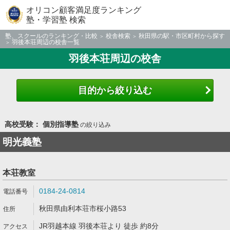
オリコン顧客満足度ランキング
塾・学習塾 検索
塾、スクールのランキング・比較
校舎検索
秋田県の駅・市区町村から探す
羽後本荘周辺の校舎一覧
羽後本荘周辺の校舎
目的から絞り込む
高校受験： 個別指導塾
の絞り込み
明光義塾
本荘教室
0184-24-0814
秋田県由利本荘市桜小路53
JR羽越本線 羽後本荘より 徒歩 約8分