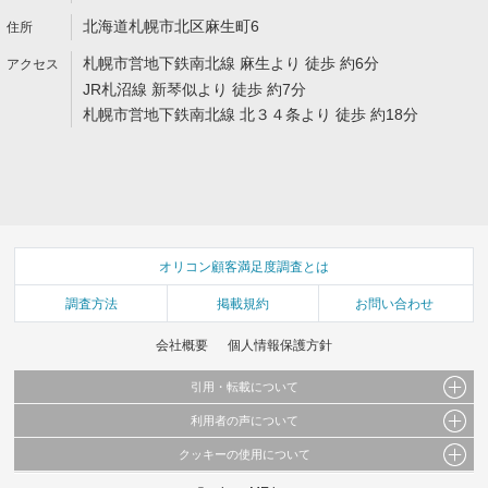
北海道札幌市北区麻生町6
札幌市営地下鉄南北線 麻生より 徒歩 約6分
JR札沼線 新琴似より 徒歩 約7分
札幌市営地下鉄南北線 北３４条より 徒歩 約18分
オリコン顧客満足度調査とは
調査方法
掲載規約
お問い合わせ
会社概要
個人情報保護方針
引用・転載について
利用者の声について
当サイトで公開されている情報（文字、写真、イラスト、画像データ等）及びこれらの配
置・編集および構造などについての著作権は株式会社oricon MEに帰属しております。
クッキーの使用について
当サイトに掲載している内容はすべてサービスの利用者が提出された見解・感想です。
これらの情報を権利者の許可なく無断転載・複製などの二次利用を行うことは固く禁じて
弊社が内容について正確性を含め一切保証するものではありません。
おります。