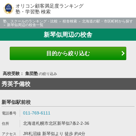
オリコン顧客満足度ランキング
塾・学習塾 検索
塾、スクールのランキング・比較
校舎検索
北海道の駅・市区町村から探す
新琴似周辺の校舎一覧
新琴似周辺の校舎
目的から絞り込む
高校受験： 集団塾
の絞り込み
秀英予備校
新琴似駅前校
011-769-6111
北海道札幌市北区新琴似7条2-2-36
JR札沼線 新琴似より 徒歩 約4分