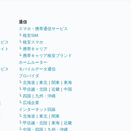
通信
ト
スマホ・携帯通信サービス
└
格安SIM
ービス
└
格安スマホ
サイト
└
携帯キャリア
└
携帯キャリア格安ブランド
ホームルーター
ービス
モバイルデータ通信
ト
プロバイダ
└
北海道
｜
東北
｜
関東
｜
東海
└
甲信越・北陸
｜
近畿
｜
中国
└
四国
｜
九州・沖縄
職
└
広域企業
インターネット回線
遣
└
北海道
｜
東北
｜
関東
└
甲信越・北陸
｜
東海
｜
近畿
ス
└
中国・四国
｜
九州・沖縄