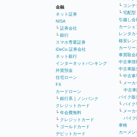
└
コンテ
金融
└
宅配型
ネット証券
引越し会
NISA
カーシェ
└
証券会社
レンタカ
└
銀行
格安レン
スマホ専業証券
カーリー
iDeCo 証券会社
車買取会
ネット銀行
中古車情
インターネットバンキング
中古車販
外貨預金
└
中古車
住宅ローン
└
メーカ
FX
中古車
カードローン
バイク販
└
銀行系
｜
ノンバンク
└
バイク
クレジットカード
└
メーカ
└
年会費無料
バイク
└
クレジットカード
車検
└
ゴールドカード
カーメン
デビットカード