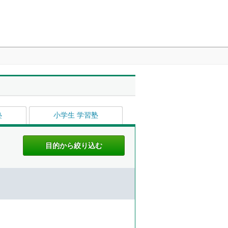
塾
小学生 学習塾