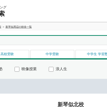
ング
索
索
新琴似周辺の校舎一覧
高校受験
中学受験
中学生 学習
塾
映像授業
浪人生
新琴似北校