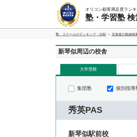
オリコン顧客満足度ランキ
塾・学習塾 検
塾、スクールのランキング・比較
北海道の路線検
新琴似周辺の校舎
大学受験
集団塾
個別指導
秀英PAS
新琴似駅前校