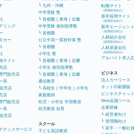
ナ
└
九州・沖縄
転職サイト
（採用担当向け）
中学受験 塾
新卒採用サイト
社
└
首都圏
｜
東海
｜
近畿
（採用担当向け）
アリング
中学受験 個別指導塾
新卒エージェン
（採用担当向け）
ー
└
首都圏
人材紹介会社
タカー
公立中高一貫校対策 塾
（採用担当向け）
ス
└
首都圏
人材派遣会社
（採用担当向け）
社
小学生 塾
アルバイト求人
報サイト
└
首都圏
｜
東海
｜
近畿
売店
小学生 個別指導塾
ビジネス
専門販売店
└
首都圏
｜
東海
｜
近畿
法人カーリース
ー系
通信教育
ネット印刷通販
販売店
└
高校生
｜
中学生
｜
小学生
ビジネスチャッ
売店
家庭教師
Web会議ツール
専門販売店
幼児・小学生 学習教室
企業研修
ー系
幼児教室 知育
└
経営者向け
販売店
└
管理職向け
スクール
└
若手・一般社
テナンスサービス
子ども英語教室