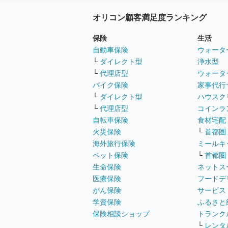
オリコン顧客満足度ランキング
保険
生活
自動車保険
ウォータ
└
ダイレクト型
浄水型
└
代理店型
ウォータ
バイク保険
家事代行
└
ダイレクト型
ハウスク
└
代理店型
コインラ
自転車保険
食材宅配
火災保険
└
首都圏
海外旅行保険
ミールキ
ペット保険
└
首都圏
生命保険
ネットス
医療保険
フードデ
がん保険
サービス
学資保険
ふるさと
保険相談ショップ
トランク
└
レンタ