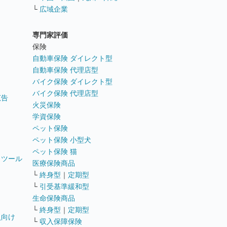
└
広域企業
専門家評価
ト
保険
自動車保険 ダイレクト型
自動車保険 代理店型
バイク保険 ダイレクト型
バイク保険 代理店型
広告
火災保険
学資保険
ペット保険
ペット保険 小型犬
ペット保険 猫
トツール
医療保険商品
└
終身型
｜
定期型
└
引受基準緩和型
生命保険商品
└
終身型
｜
定期型
員向け
└
収入保障保険