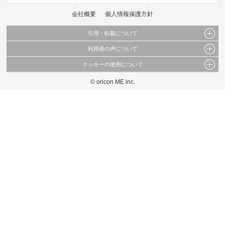
会社概要
個人情報保護方針
引用・転載について
利用者の声について
当サイトで公開されている情報（文字、写真、イラスト、画像データ等）及びこれらの配
置・編集および構造などについての著作権は株式会社oricon MEに帰属しております。
クッキーの使用について
当サイトに掲載している内容はすべてサービスの利用者が提出された見解・感想です。
これらの情報を権利者の許可なく無断転載・複製などの二次利用を行うことは固く禁じて
弊社が内容について正確性を含め一切保証するものではありません。
おります。
© oricon ME inc.
このサイトでは Cookie を使用して、ユーザーに合わせたコンテンツや広告の表示、ソー
弊社の見解・ 意見ではないことをご理解いただいた上でご覧ください。
シャル メディア機能の提供、広告の表示回数やクリック数の測定を行っています。
また、ユーザーによるサイトの利用状況についても情報を収集し、ソーシャル メディア
や広告配信、データ解析の各パートナーに提供しています。
各パートナーは、この情報とユーザーが各パートナーに提供した他の情報や、ユーザーが
各パートナーのサービスを使用したときに収集した他の情報を組み合わせて使用すること
があります。