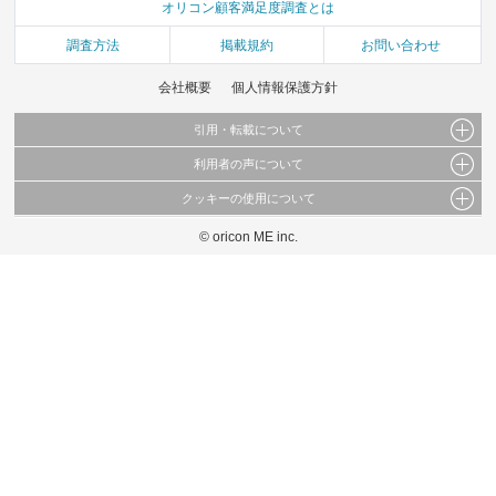
オリコン顧客満足度調査とは
調査方法
掲載規約
お問い合わせ
会社概要
個人情報保護方針
引用・転載について
利用者の声について
当サイトで公開されている情報（文字、写真、イラスト、画像データ等）及びこれらの配
置・編集および構造などについての著作権は株式会社oricon MEに帰属しております。
クッキーの使用について
当サイトに掲載している内容はすべてサービスの利用者が提出された見解・感想です。
これらの情報を権利者の許可なく無断転載・複製などの二次利用を行うことは固く禁じて
弊社が内容について正確性を含め一切保証するものではありません。
おります。
© oricon ME inc.
このサイトでは Cookie を使用して、ユーザーに合わせたコンテンツや広告の表示、ソー
弊社の見解・ 意見ではないことをご理解いただいた上でご覧ください。
シャル メディア機能の提供、広告の表示回数やクリック数の測定を行っています。
また、ユーザーによるサイトの利用状況についても情報を収集し、ソーシャル メディア
や広告配信、データ解析の各パートナーに提供しています。
各パートナーは、この情報とユーザーが各パートナーに提供した他の情報や、ユーザーが
各パートナーのサービスを使用したときに収集した他の情報を組み合わせて使用すること
があります。