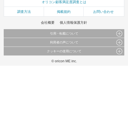
オリコン顧客満足度調査とは
調査方法
掲載規約
お問い合わせ
会社概要
個人情報保護方針
引用・転載について
利用者の声について
当サイトで公開されている情報（文字、写真、イラスト、画像データ等）及びこれらの配
置・編集および構造などについての著作権は株式会社oricon MEに帰属しております。
クッキーの使用について
当サイトに掲載している内容はすべてサービスの利用者が提出された見解・感想です。
これらの情報を権利者の許可なく無断転載・複製などの二次利用を行うことは固く禁じて
弊社が内容について正確性を含め一切保証するものではありません。
おります。
© oricon ME inc.
このサイトでは Cookie を使用して、ユーザーに合わせたコンテンツや広告の表示、ソー
弊社の見解・ 意見ではないことをご理解いただいた上でご覧ください。
シャル メディア機能の提供、広告の表示回数やクリック数の測定を行っています。
また、ユーザーによるサイトの利用状況についても情報を収集し、ソーシャル メディア
や広告配信、データ解析の各パートナーに提供しています。
各パートナーは、この情報とユーザーが各パートナーに提供した他の情報や、ユーザーが
各パートナーのサービスを使用したときに収集した他の情報を組み合わせて使用すること
があります。