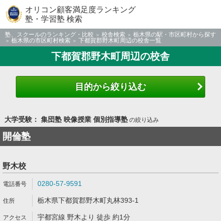
オリコン顧客満足度ランキング
塾・学習塾 検索
塾、スクールのランキング・比較
校舎検索
栃木県の駅・市区町村から探す
栃木県の市区町村検索
下都賀郡野木町周辺の校舎一覧
下都賀郡野木町周辺の校舎
目的から絞り込む
大学受験： 集団塾 映像授業 個別指導塾
の絞り込み
開倫塾
野木校
0280-57-9591
栃木県下都賀郡野木町丸林393-1
宇都宮線 野木より 徒歩 約1分